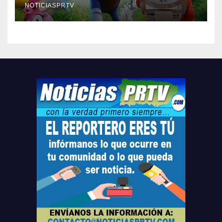
compre ahora….
NOTICIASPRTV