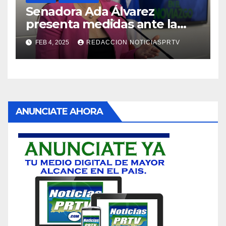
Senadora Ada Álvarez
presenta medidas ante la
violencia en el noviazgo
FEB 4, 2025
REDACCION NOTICIASPRTV
ANUNCIATE AHORA