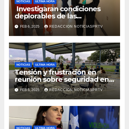
NOTICIAS
ULTIMA HORA
Investigaran condiciones
deplorables de las
facilidades el Departamento
FEB 6, 2025
REDACCION NOTICIASPRTV
de la Salud en Mayagüez
NOTICIAS
ULTIMA HORA
Tensión y frustración en
reunión sobre seguridad en
Reparto Metropolitano
FEB 5, 2025
REDACCION NOTICIASPRTV
NOTICIAS
ULTIMA HORA