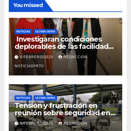
You missed
NOTICIAS
ULTIMA HORA
Investigaran condiciones
deplorables de las facilidades
el Departamento de la Salud
6/FEBRERO/2025
REDACCION
en Mayagüez
NOTICIASPRTV
NOTICIAS
ULTIMA HORA
Tensión y frustración en
reunión sobre seguridad en
Reparto Metropolitano
5/FEBRERO/2025
REDACCION