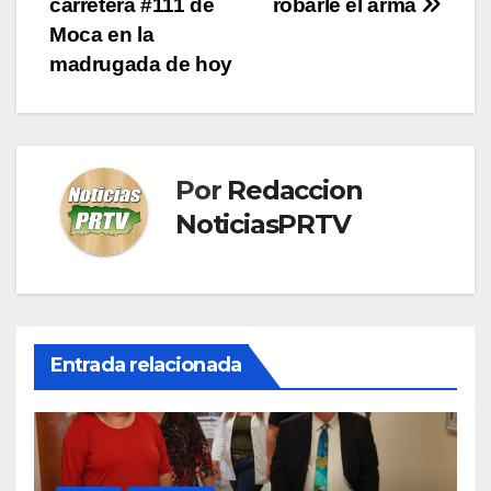
carretera #111 de
robarle el arma
entradas
Moca en la
madrugada de hoy
Por
Redaccion
NoticiasPRTV
Entrada relacionada