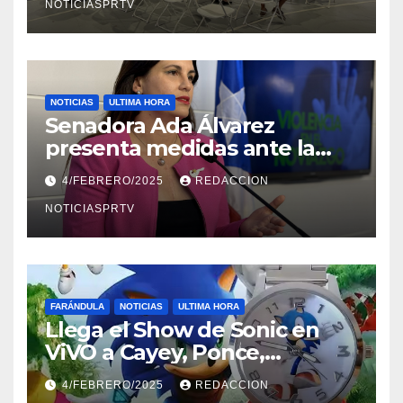
NOTICIASPRTV
NOTICIAS
ULTIMA HORA
Senadora Ada Álvarez
presenta medidas ante la
violencia en el noviazgo
4/FEBRERO/2025
REDACCION
NOTICIASPRTV
FARÁNDULA
NOTICIAS
ULTIMA HORA
Llega el Show de Sonic en
ViVO a Cayey, Ponce,
Barceloneta y Humacao,
4/FEBRERO/2025
REDACCION
Relojes gratis para el que