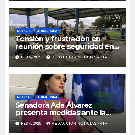
NOTICIAS
ULTIMA HORA
Tensión y frustración en
reunión sobre seguridad en
Reparto Metropolitano
FEB 5, 2025
REDACCION NOTICIASPRTV
NOTICIAS
ULTIMA HORA
Senadora Ada Álvarez
presenta medidas ante la
violencia en el noviazgo
FEB 4, 2025
REDACCION NOTICIASPRTV