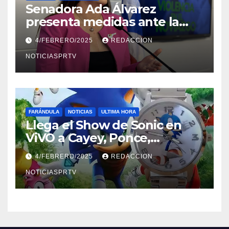
Senadora Ada Álvarez
presenta medidas ante la
violencia en el noviazgo
4/FEBRERO/2025
REDACCION
NOTICIASPRTV
FARÁNDULA
NOTICIAS
ULTIMA HORA
Llega el Show de Sonic en
ViVO a Cayey, Ponce,
Barceloneta y Humacao,
4/FEBRERO/2025
REDACCION
Relojes gratis para el que
compre ahora….
NOTICIASPRTV