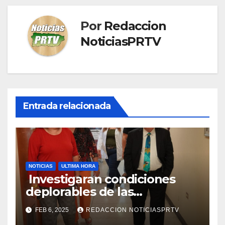
Por
Redaccion
NoticiasPRTV
Entrada relacionada
NOTICIAS
ULTIMA HORA
Investigaran condiciones
deplorables de las
facilidades el Departamento
FEB 6, 2025
REDACCION NOTICIASPRTV
de la Salud en Mayagüez