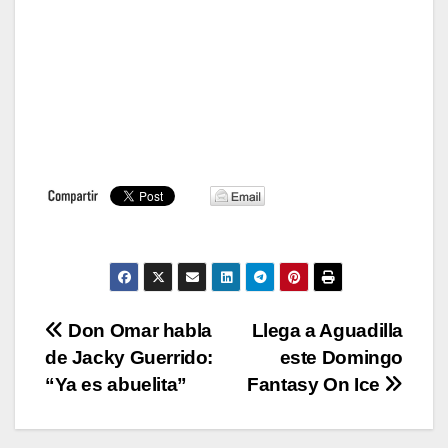
Navegación
Don Omar habla
Llega a Aguadilla
de Jacky Guerrido:
este Domingo
de
“Ya es abuelita”
Fantasy On Ice
entradas