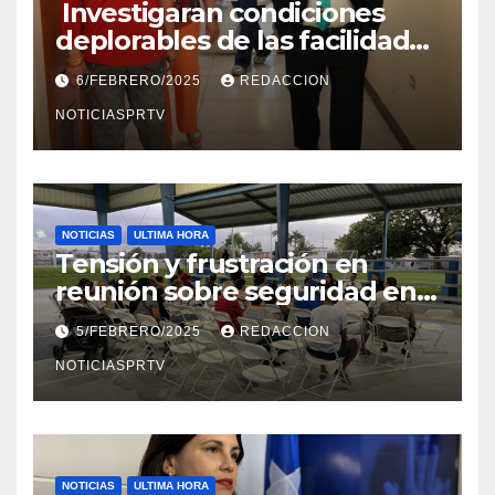
Investigaran condiciones
deplorables de las facilidades
el Departamento de la Salud
6/FEBRERO/2025
REDACCION
en Mayagüez
NOTICIASPRTV
NOTICIAS
ULTIMA HORA
Tensión y frustración en
reunión sobre seguridad en
Reparto Metropolitano
5/FEBRERO/2025
REDACCION
NOTICIASPRTV
NOTICIAS
ULTIMA HORA