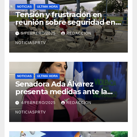
NOTICIAS
ULTIMA HORA
Tensión y frustración en
reunión sobre seguridad en
Reparto Metropolitano
5/FEBRERO/2025
REDACCION
NOTICIASPRTV
NOTICIAS
ULTIMA HORA
Senadora Ada Álvarez
presenta medidas ante la
violencia en el noviazgo
4/FEBRERO/2025
REDACCION
NOTICIASPRTV