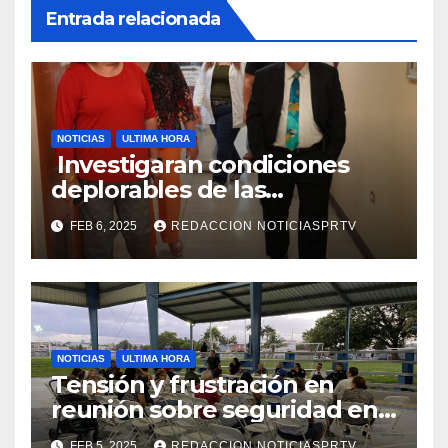
Entrada relacionada
NOTICIAS
ULTIMA HORA
Investigaran condiciones
deplorables de las
facilidades el Departamento
FEB 6, 2025
REDACCION NOTICIASPRTV
de la Salud en Mayagüez
NOTICIAS
ULTIMA HORA
Tensión y frustración en
reunión sobre seguridad en
Reparto Metropolitano
FEB 5, 2025
REDACCION NOTICIASPRTV