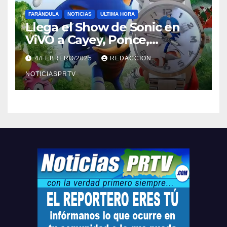
FARÁNDULA
NOTICIAS
ULTIMA HORA
Llega el Show de Sonic en
ViVO a Cayey, Ponce,
Barceloneta y Humacao,
4/FEBRERO/2025
REDACCION
Relojes gratis para el que
compre ahora….
NOTICIASPRTV