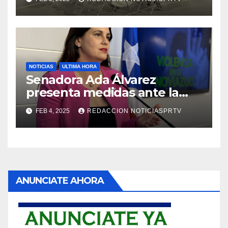
NOTICIAS
ULTIMA HORA
Senadora Ada Álvarez
presenta medidas ante la
violencia en el noviazgo
FEB 4, 2025
REDACCION NOTICIASPRTV
ANUNCIATE AHORA