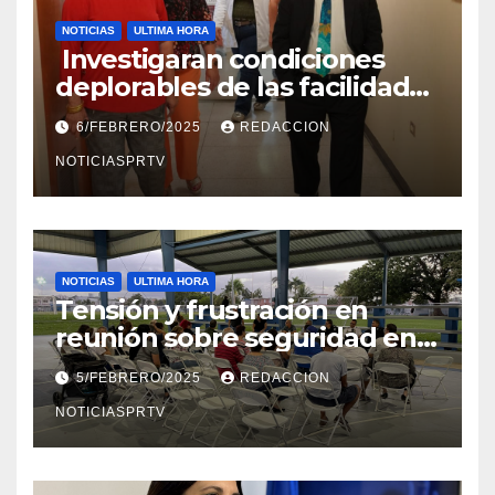
NOTICIAS
ULTIMA HORA
Investigaran condiciones
deplorables de las facilidades
el Departamento de la Salud
6/FEBRERO/2025
REDACCION
en Mayagüez
NOTICIASPRTV
NOTICIAS
ULTIMA HORA
Tensión y frustración en
reunión sobre seguridad en
Reparto Metropolitano
5/FEBRERO/2025
REDACCION
NOTICIASPRTV