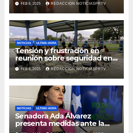
facilidades el Departamento
FEB 6, 2025
REDACCION NOTICIASPRTV
de la Salud en Mayagüez
NOTICIAS
ULTIMA HORA
Tensión y frustración en
reunión sobre seguridad en
Reparto Metropolitano
FEB 5, 2025
REDACCION NOTICIASPRTV
NOTICIAS
ULTIMA HORA
Senadora Ada Álvarez
presenta medidas ante la
violencia en el noviazgo