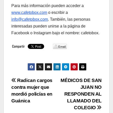
Para más información pueden acceder a
www.cafetobox.com
o escribir a
info@cafetobox.com
. También, las personas
interesadas pueden unirse a la página de
Facebook o Instagram bajo el nombre: cafetobox.
Navegación
Radican cargos
MÉDICOS DE SAN
contra mujer que
JUAN NO
de
mordió policías en
RESPONDEN AL
entradas
Guánica
LLAMADO DEL
COLEGIO