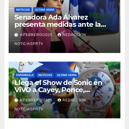
NOTICIAS
ULTIMA HORA
Senadora Ada Álvarez
presenta medidas ante la
violencia en el noviazgo
4/FEBRERO/2025
REDACCION
NOTICIASPRTV
FARÁNDULA
NOTICIAS
ULTIMA HORA
Llega el Show de Sonic en
ViVO a Cayey, Ponce,
Barceloneta y Humacao,
4/FEBRERO/2025
REDACCION
Relojes gratis para el que
compre ahora….
NOTICIASPRTV