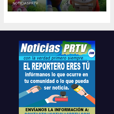
compre ahora….
NOTICIASPRTV