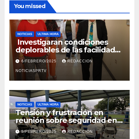
You missed
NOTICIAS
ULTIMA HORA
Investigaran condiciones
deplorables de las facilidades
el Departamento de la Salud
6/FEBRERO/2025
REDACCION
en Mayagüez
NOTICIASPRTV
NOTICIAS
ULTIMA HORA
Tensión y frustración en
reunión sobre seguridad en
Reparto Metropolitano
5/FEBRERO/2025
REDACCION