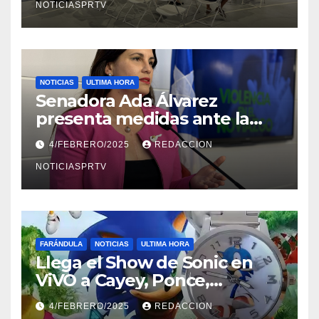
NOTICIASPRTV
NOTICIAS
ULTIMA HORA
Senadora Ada Álvarez
presenta medidas ante la
violencia en el noviazgo
4/FEBRERO/2025
REDACCION
NOTICIASPRTV
FARÁNDULA
NOTICIAS
ULTIMA HORA
Llega el Show de Sonic en
ViVO a Cayey, Ponce,
Barceloneta y Humacao,
4/FEBRERO/2025
REDACCION
Relojes gratis para el que