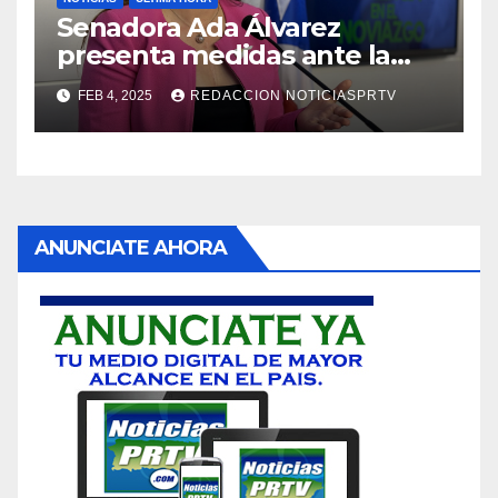
Senadora Ada Álvarez
presenta medidas ante la
violencia en el noviazgo
FEB 4, 2025
REDACCION NOTICIASPRTV
ANUNCIATE AHORA