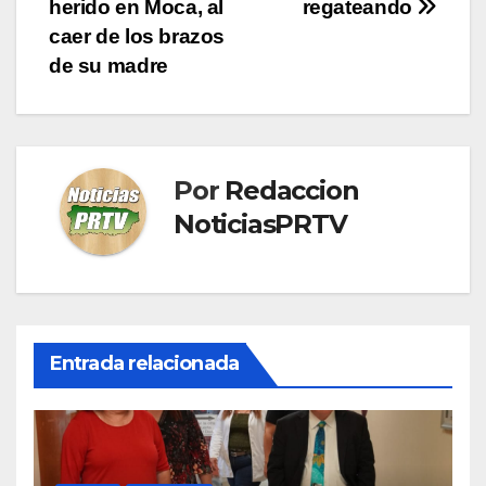
de
herido en Moca, al
regateando
entradas
caer de los brazos
de su madre
Por
Redaccion
NoticiasPRTV
Entrada relacionada