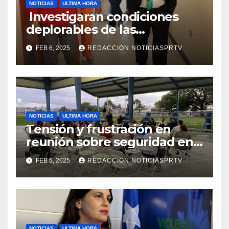
NOTICIAS
ULTIMA HORA
Investigaran condiciones
deplorables de las
facilidades el Departamento
FEB 6, 2025
REDACCION NOTICIASPRTV
de la Salud en Mayagüez
NOTICIAS
ULTIMA HORA
Tensión y frustración en
reunión sobre seguridad en
Reparto Metropolitano
FEB 5, 2025
REDACCION NOTICIASPRTV
NOTICIAS
ULTIMA HORA