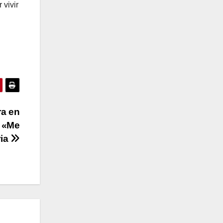
 vivir
ra en
s «Me
ria