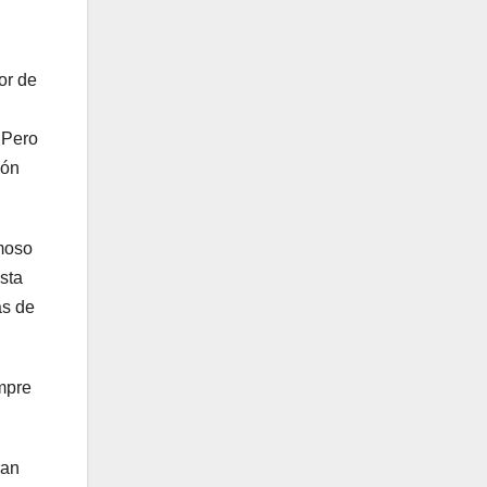
or de
 Pero
ión
amoso
sta
ás de
mpre
ran