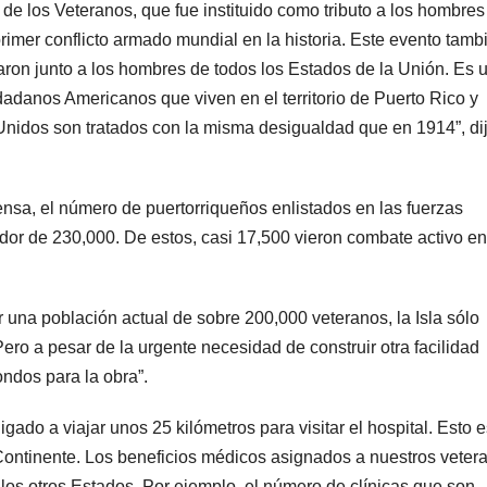
e los Veteranos, que fue instituido como tributo a los hombres
rimer conflicto armado mundial en la historia. Este evento tamb
aron junto a los hombres de todos los Estados de la Unión. Es 
udadanos Americanos que viven en el territorio de Puerto Rico y
Unidos son tratados con la misma desigualdad que en 1914”, dij
nsa, el número de puertorriqueños enlistados en las fuerzas
dor de 230,000. De estos, casi 17,500 vieron combate activo en
una población actual de sobre 200,000 veteranos, la Isla sólo
ero a pesar de la urgente necesidad de construir otra facilidad
ndos para la obra”.
ado a viajar unos 25 kilómetros para visitar el hospital. Esto e
l Continente. Los beneficios médicos asignados a nuestros veter
los otros Estados. Por ejemplo, el número de clínicas que son