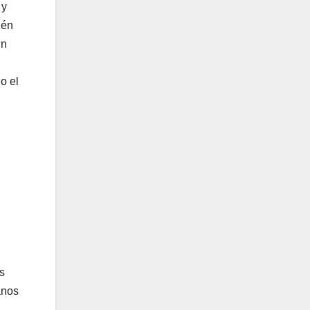
 y
ién
un
o el
s
anos