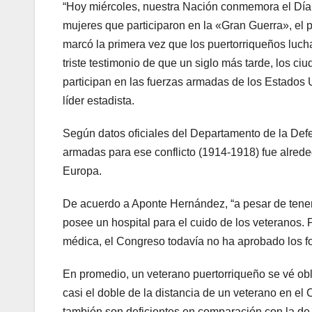
“Hoy miércoles, nuestra Nación conmemora el Día d
mujeres que participaron en la «Gran Guerra», el p
marcó la primera vez que los puertorriqueños luch
triste testimonio de que un siglo más tarde, los ci
participan en las fuerzas armadas de los Estados 
líder estadista.
Según datos oficiales del Departamento de la Defe
armadas para ese conflicto (1914-1918) fue alrede
Europa.
De acuerdo a Aponte Hernández, “a pesar de tener 
posee un hospital para el cuido de los veteranos. P
médica, el Congreso todavía no ha aprobado los fo
En promedio, un veterano puertorriqueño se vé oblig
casi el doble de la distancia de un veterano en e
también son deficientes en comparación con la de 