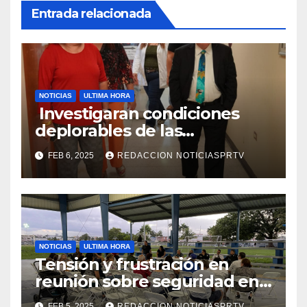
Entrada relacionada
NOTICIAS
ULTIMA HORA
Investigaran condiciones
deplorables de las
facilidades el Departamento
FEB 6, 2025
REDACCION NOTICIASPRTV
de la Salud en Mayagüez
NOTICIAS
ULTIMA HORA
Tensión y frustración en
reunión sobre seguridad en
Reparto Metropolitano
FEB 5, 2025
REDACCION NOTICIASPRTV