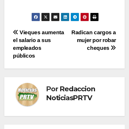
Navegación
Vieques aumenta
Radican cargos a
el salario a sus
mujer por robar
de
empleados
cheques
entradas
públicos
Por
Redaccion
NoticiasPRTV