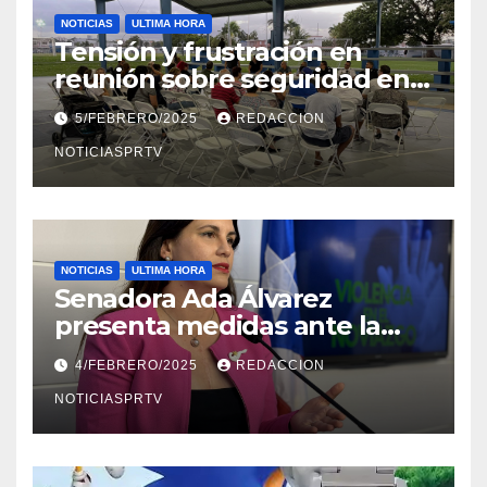
NOTICIAS
ULTIMA HORA
Tensión y frustración en
reunión sobre seguridad en
Reparto Metropolitano
5/FEBRERO/2025
REDACCION
NOTICIASPRTV
NOTICIAS
ULTIMA HORA
Senadora Ada Álvarez
presenta medidas ante la
violencia en el noviazgo
4/FEBRERO/2025
REDACCION
NOTICIASPRTV