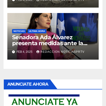
NOTICIAS
ULTIMA HORA
Senadora Ada Álvarez
presenta medidas ante la
violencia en el noviazgo
FEB 4, 2025
REDACCION NOTICIASPRTV
ANUNCIATE AHORA