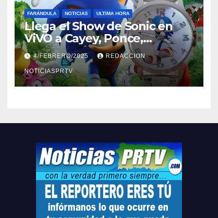
FARÁNDULA
NOTICIAS
ULTIMA HORA
Llega el Show de Sonic en
ViVO a Cayey, Ponce,
Barceloneta y Humacao,
4/FEBRERO/2025
REDACCION
Relojes gratis para el que
compre ahora….
NOTICIASPRTV