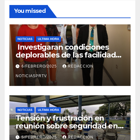
You missed
NOTICIAS
ULTIMA HORA
Investigaran condiciones
deplorables de las facilidades
el Departamento de la Salud
6/FEBRERO/2025
REDACCION
en Mayagüez
NOTICIASPRTV
NOTICIAS
ULTIMA HORA
Tensión y frustración en
reunión sobre seguridad en
Reparto Metropolitano
5/FEBRERO/2025
REDACCION