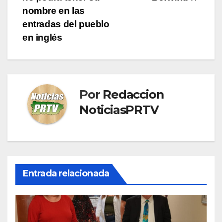
entradas
nombre en las
entradas del pueblo
en inglés
Por
Redaccion
NoticiasPRTV
Entrada relacionada