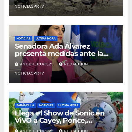
NOTICIASPRTV
NOTICIAS
ULTIMA HORA
Senadora Ada Álvarez
presenta medidas ante la
violencia en el noviazgo
4/FEBRERO/2025
REDACCION
NOTICIASPRTV
FARÁNDULA
NOTICIAS
ULTIMA HORA
Llega el Show de Sonic en
ViVO a Cayey, Ponce,
Barceloneta y Humacao,
4/FEBRERO/2025
REDACCION