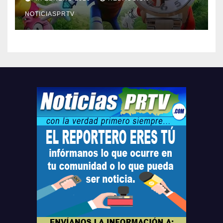
Relojes gratis para el que
compre ahora….
NOTICIASPRTV