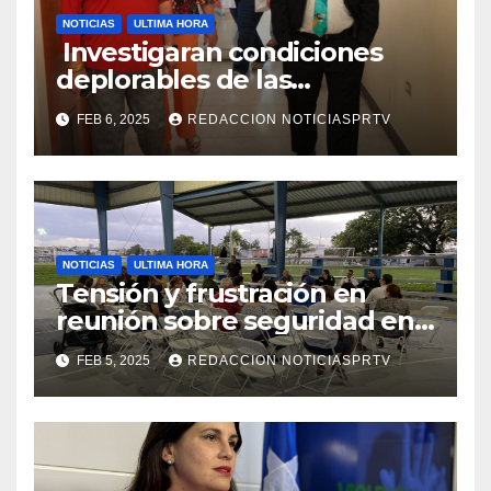
NOTICIAS
ULTIMA HORA
Investigaran condiciones
deplorables de las
facilidades el Departamento
FEB 6, 2025
REDACCION NOTICIASPRTV
de la Salud en Mayagüez
NOTICIAS
ULTIMA HORA
Tensión y frustración en
reunión sobre seguridad en
Reparto Metropolitano
FEB 5, 2025
REDACCION NOTICIASPRTV