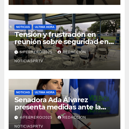
NOTICIAS
ULTIMA HORA
Tensión y frustración en
reunión sobre seguridad en
Reparto Metropolitano
5/FEBRERO/2025
REDACCION
NOTICIASPRTV
NOTICIAS
ULTIMA HORA
Senadora Ada Álvarez
presenta medidas ante la
violencia en el noviazgo
4/FEBRERO/2025
REDACCION
NOTICIASPRTV