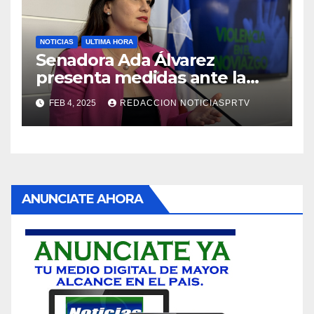
NOTICIAS
ULTIMA HORA
Senadora Ada Álvarez
presenta medidas ante la
violencia en el noviazgo
FEB 4, 2025
REDACCION NOTICIASPRTV
ANUNCIATE AHORA