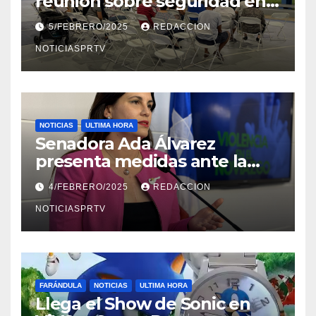
reunión sobre seguridad en
Reparto Metropolitano
5/FEBRERO/2025
REDACCION
NOTICIASPRTV
NOTICIAS
ULTIMA HORA
Senadora Ada Álvarez
presenta medidas ante la
violencia en el noviazgo
4/FEBRERO/2025
REDACCION
NOTICIASPRTV
FARÁNDULA
NOTICIAS
ULTIMA HORA
Llega el Show de Sonic en