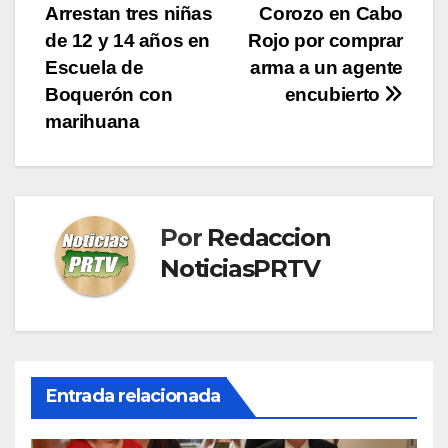
Arrestan tres niñas
Corozo en Cabo
de
de 12 y 14 años en
Rojo por comprar
entradas
Escuela de
arma a un agente
Boquerón con
encubierto
marihuana
Por
Redaccion
NoticiasPRTV
Entrada relacionada