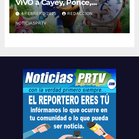
ViVO a Cayey, Ponce,
Barceloneta y Humacao,
4/FEBRERO/2025
REDACCION
Relojes gratis para el que
compre ahora….
NOTICIASPRTV