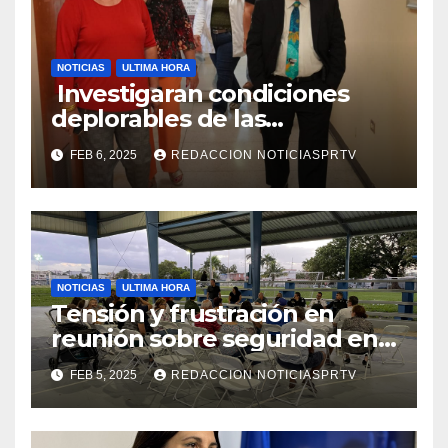
NOTICIAS
ULTIMA HORA
Investigaran condiciones
deplorables de las
facilidades el Departamento
FEB 6, 2025
REDACCION NOTICIASPRTV
de la Salud en Mayagüez
NOTICIAS
ULTIMA HORA
Tensión y frustración en
reunión sobre seguridad en
Reparto Metropolitano
FEB 5, 2025
REDACCION NOTICIASPRTV