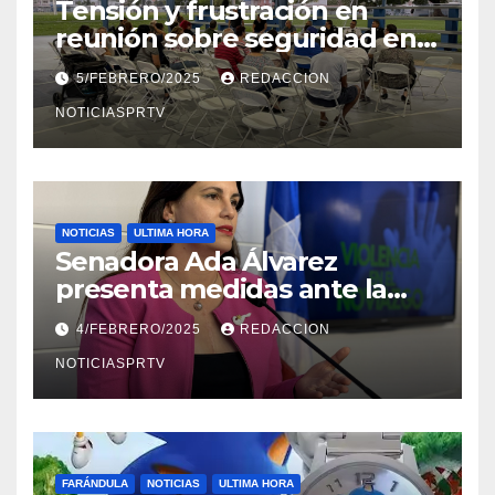
Tensión y frustración en
reunión sobre seguridad en
Reparto Metropolitano
5/FEBRERO/2025
REDACCION
NOTICIASPRTV
NOTICIAS
ULTIMA HORA
Senadora Ada Álvarez
presenta medidas ante la
violencia en el noviazgo
4/FEBRERO/2025
REDACCION
NOTICIASPRTV
FARÁNDULA
NOTICIAS
ULTIMA HORA