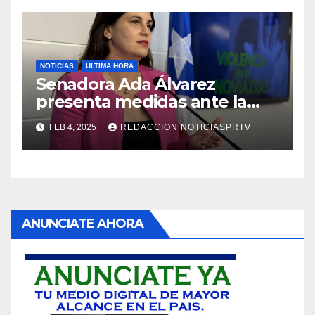
NOTICIAS
ULTIMA HORA
Senadora Ada Álvarez
presenta medidas ante la
violencia en el noviazgo
FEB 4, 2025
REDACCION NOTICIASPRTV
ANUNCIATE AHORA