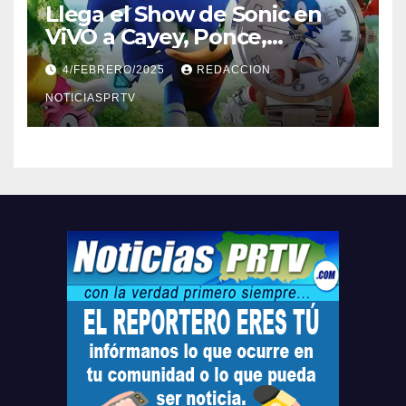
Llega el Show de Sonic en
ViVO a Cayey, Ponce,
Barceloneta y Humacao,
4/FEBRERO/2025
REDACCION
Relojes gratis para el que
compre ahora….
NOTICIASPRTV