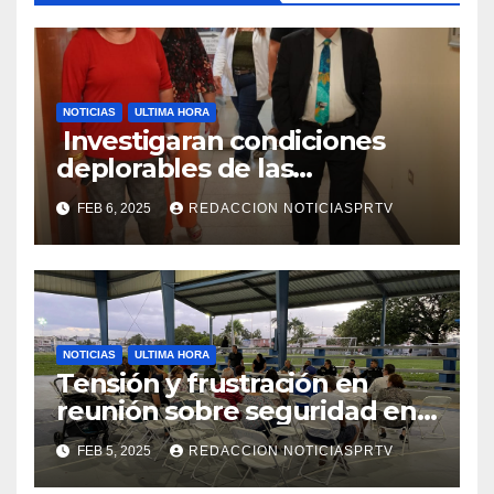
NOTICIAS
ULTIMA HORA
Investigaran condiciones
deplorables de las
facilidades el Departamento
FEB 6, 2025
REDACCION NOTICIASPRTV
de la Salud en Mayagüez
NOTICIAS
ULTIMA HORA
Tensión y frustración en
reunión sobre seguridad en
Reparto Metropolitano
FEB 5, 2025
REDACCION NOTICIASPRTV