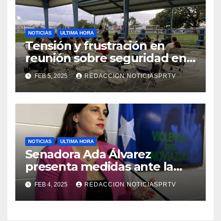
NOTICIAS
ULTIMA HORA
Tensión y frustración en
reunión sobre seguridad en
Reparto Metropolitano
FEB 5, 2025
REDACCION NOTICIASPRTV
NOTICIAS
ULTIMA HORA
Senadora Ada Álvarez
presenta medidas ante la
violencia en el noviazgo
FEB 4, 2025
REDACCION NOTICIASPRTV