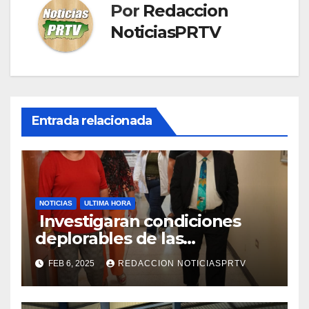
Por
Redaccion
NoticiasPRTV
Entrada relacionada
NOTICIAS
ULTIMA HORA
Investigaran condiciones
deplorables de las
facilidades el Departamento
FEB 6, 2025
REDACCION NOTICIASPRTV
de la Salud en Mayagüez