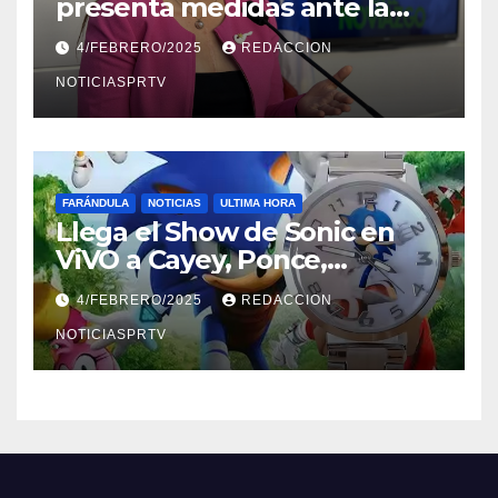
presenta medidas ante la
violencia en el noviazgo
4/FEBRERO/2025
REDACCION
NOTICIASPRTV
FARÁNDULA
NOTICIAS
ULTIMA HORA
Llega el Show de Sonic en
ViVO a Cayey, Ponce,
Barceloneta y Humacao,
4/FEBRERO/2025
REDACCION
Relojes gratis para el que
compre ahora….
NOTICIASPRTV