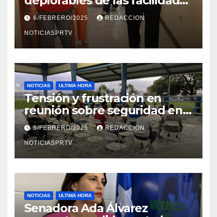
deplorables de las facilidades
el Departamento de la Salud
6/FEBRERO/2025
REDACCION
en Mayagüez
NOTICIASPRTV
NOTICIAS
ULTIMA HORA
Tensión y frustración en
reunión sobre seguridad en
Reparto Metropolitano
5/FEBRERO/2025
REDACCION
NOTICIASPRTV
NOTICIAS
ULTIMA HORA
Senadora Ada Álvarez