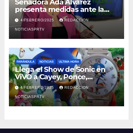
Senadora Ada Álvarez
presenta medidas ante la
violencia en el noviazgo
4/FEBRERO/2025
REDACCION
NOTICIASPRTV
FARÁNDULA
NOTICIAS
ULTIMA HORA
Llega el Show de Sonic en
ViVO a Cayey, Ponce,
Barceloneta y Humacao,
4/FEBRERO/2025
REDACCION
Relojes gratis para el que
compre ahora….
NOTICIASPRTV