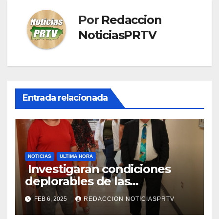
Por
Redaccion
NoticiasPRTV
Entrada relacionada
NOTICIAS
ULTIMA HORA
Investigaran condiciones
deplorables de las
facilidades el Departamento
FEB 6, 2025
REDACCION NOTICIASPRTV
de la Salud en Mayagüez