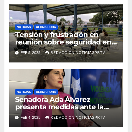
NOTICIAS
ULTIMA HORA
Tensión y frustración en
reunión sobre seguridad en
Reparto Metropolitano
FEB 5, 2025
REDACCION NOTICIASPRTV
NOTICIAS
ULTIMA HORA
Senadora Ada Álvarez
presenta medidas ante la
violencia en el noviazgo
FEB 4, 2025
REDACCION NOTICIASPRTV