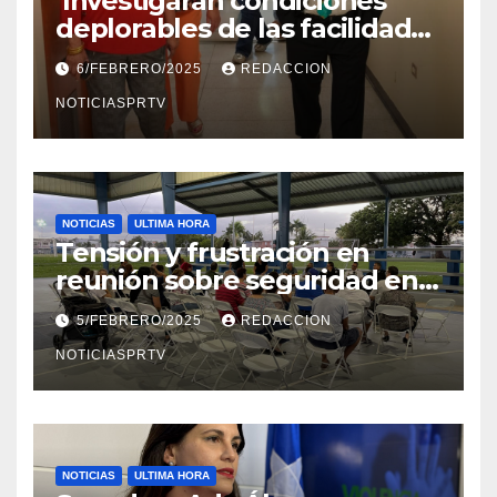
Investigaran condiciones
deplorables de las facilidades
el Departamento de la Salud
6/FEBRERO/2025
REDACCION
en Mayagüez
NOTICIASPRTV
NOTICIAS
ULTIMA HORA
Tensión y frustración en
reunión sobre seguridad en
Reparto Metropolitano
5/FEBRERO/2025
REDACCION
NOTICIASPRTV
NOTICIAS
ULTIMA HORA