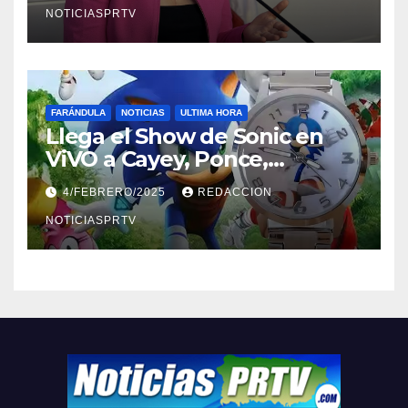
NOTICIASPRTV
FARÁNDULA
NOTICIAS
ULTIMA HORA
Llega el Show de Sonic en
ViVO a Cayey, Ponce,
Barceloneta y Humacao,
4/FEBRERO/2025
REDACCION
Relojes gratis para el que
compre ahora….
NOTICIASPRTV