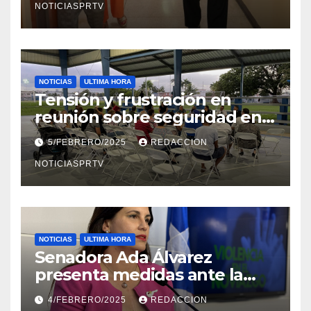
NOTICIASPRTV
NOTICIAS
ULTIMA HORA
Tensión y frustración en
reunión sobre seguridad en
Reparto Metropolitano
5/FEBRERO/2025
REDACCION
NOTICIASPRTV
NOTICIAS
ULTIMA HORA
Senadora Ada Álvarez
presenta medidas ante la
violencia en el noviazgo
4/FEBRERO/2025
REDACCION