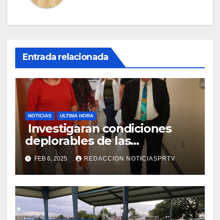
Entrada relacionada
NOTICIAS
ULTIMA HORA
Investigaran condiciones
deplorables de las
facilidades el Departamento
FEB 6, 2025
REDACCION NOTICIASPRTV
de la Salud en Mayagüez