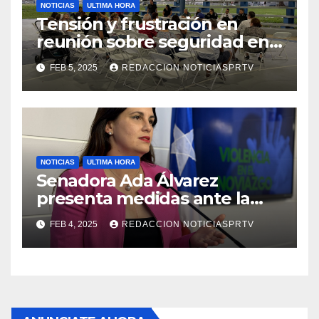
NOTICIAS
ULTIMA HORA
Tensión y frustración en
reunión sobre seguridad en
Reparto Metropolitano
FEB 5, 2025
REDACCION NOTICIASPRTV
NOTICIAS
ULTIMA HORA
Senadora Ada Álvarez
presenta medidas ante la
violencia en el noviazgo
FEB 4, 2025
REDACCION NOTICIASPRTV