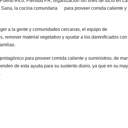
Puerto Rico, Plenitud PR, organización sin fines de lucro en La
a Sana, la cocina comunitaria para proveer comida caliente y
.
ger a la gente y comunidades cercanas, el equipo de
os, remover material vegetativo y ayudar a los damnificados con
amilias.
protagónico para proveer comida caliente y suministros, de ma
enden de esta ayuda para su sustento diario, ya que en su may
.