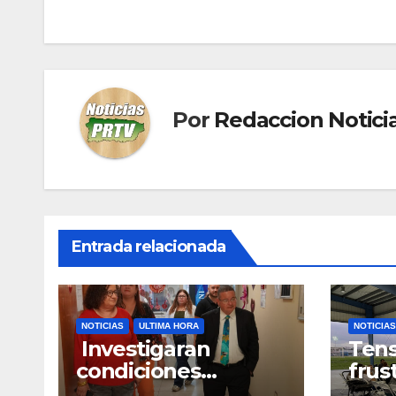
de
entradas
Por
Redaccion Notic
Entrada relacionada
NOTICIAS
ULTIMA HORA
NOTICIAS
Investigaran
Tens
condiciones
frus
deplorables de las
reun