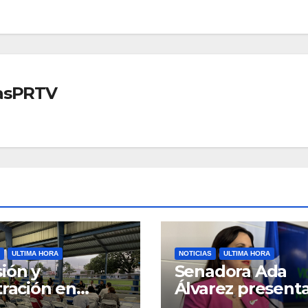
iasPRTV
ULTIMA HORA
NOTICIAS
ULTIMA HORA
ión y
Senadora Ada
tración en
Álvarez present
ión sobre
medidas ante la