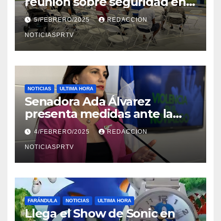
reunión sobre seguridad en
Reparto Metropolitano
5/FEBRERO/2025
REDACCION
NOTICIASPRTV
NOTICIAS
ULTIMA HORA
Senadora Ada Álvarez
presenta medidas ante la
violencia en el noviazgo
4/FEBRERO/2025
REDACCION
NOTICIASPRTV
FARÁNDULA
NOTICIAS
ULTIMA HORA
Llega el Show de Sonic en