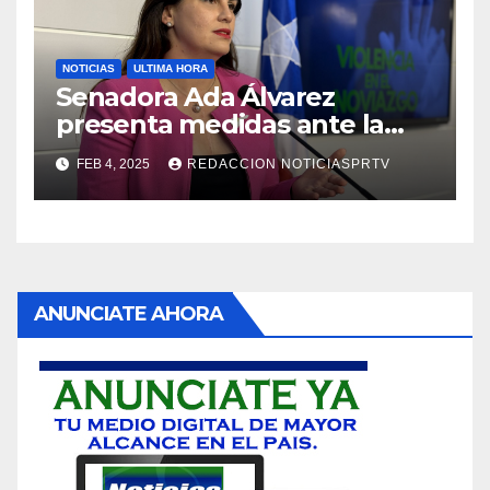
NOTICIAS
ULTIMA HORA
Senadora Ada Álvarez
presenta medidas ante la
violencia en el noviazgo
FEB 4, 2025
REDACCION NOTICIASPRTV
ANUNCIATE AHORA