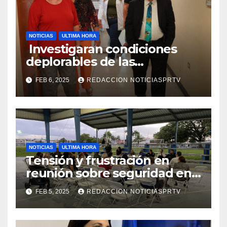
NOTICIAS
ULTIMA HORA
Investigaran condiciones
deplorables de las
facilidades el Departamento
FEB 6, 2025
REDACCION NOTICIASPRTV
de la Salud en Mayagüez
NOTICIAS
ULTIMA HORA
Tensión y frustración en
reunión sobre seguridad en
Reparto Metropolitano
FEB 5, 2025
REDACCION NOTICIASPRTV