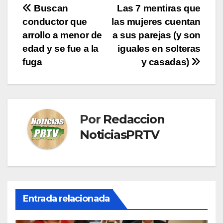
Navegación
Buscan
Las 7 mentiras que
conductor que
las mujeres cuentan
de
arrollo a menor de
a sus parejas (y son
entradas
edad y se fue a la
iguales en solteras
fuga
y casadas)
Por
Redaccion
NoticiasPRTV
Entrada relacionada