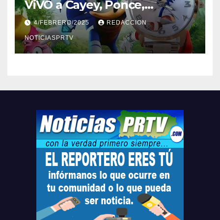
ViVO a Cayey, Ponce,
Barceloneta y Humacao,
4/FEBRERO/2025
REDACCION
Relojes gratis para el que
compre ahora….
NOTICIASPRTV