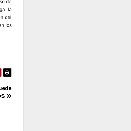
eso de
ga la
ón del
en los
puede
iOS