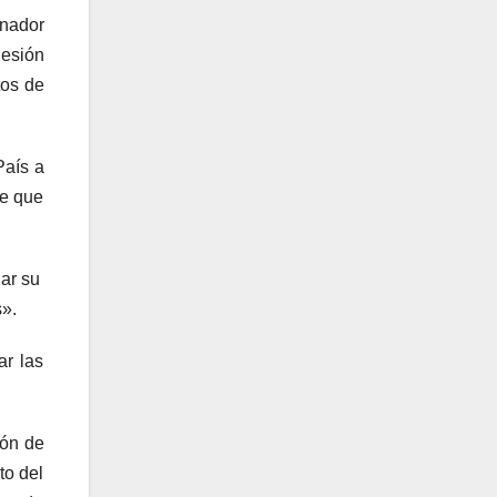
rnador
Sesión
tos de
País a
be que
ar su
s».
ar las
ión de
to del