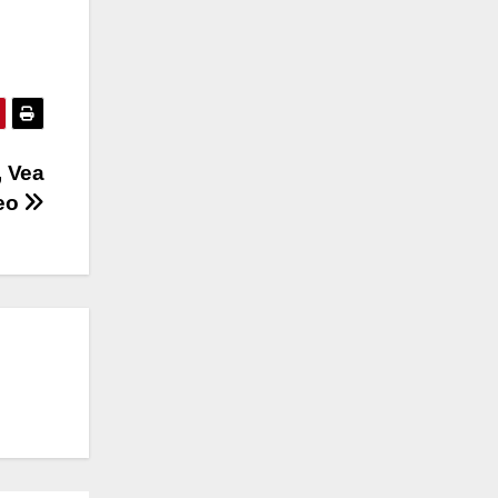
, Vea
deo