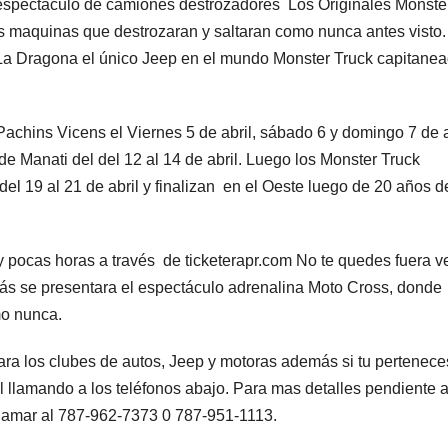
r espectáculo de camiones destrozadores Los Originales Monste
tas maquinas que destrozaran y saltaran como nunca antes visto.
 La Dragona el único Jeep en el mundo Monster Truck capitane
achins Vicens el Viernes 5 de abril, sábado 6 y domingo 7 de a
e Manati del del 12 al 14 de abril. Luego los Monster Truck
el 19 al 21 de abril y finalizan en el Oeste luego de 20 años d
y pocas horas a través de ticketerapr.com No te quedes fuera v
emás se presentara el espectáculo adrenalina Moto Cross, donde
mo nunca.
ara los clubes de autos, Jeep y motoras además si tu pertenece
l llamando a los teléfonos abajo. Para mas detalles pendiente 
llamar al 787-962-7373 0 787-951-1113.