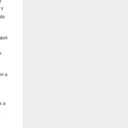
r
 Y
ado
bril
e
en a
s a
a