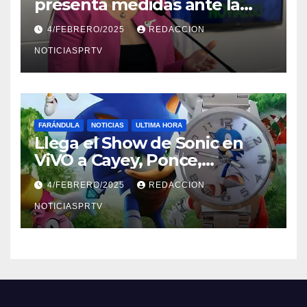
presenta medidas ante la
violencia en el noviazgo
4/FEBRERO/2025
REDACCION
NOTICIASPRTV
FARÁNDULA
NOTICIAS
ULTIMA HORA
Llega el Show de Sonic en
ViVO a Cayey, Ponce,
Barceloneta y Humacao,
4/FEBRERO/2025
REDACCION
Relojes gratis para el que
compre ahora….
NOTICIASPRTV