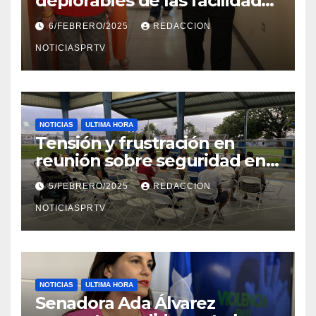
deplorables de las facilidades
el Departamento de la Salud
6/FEBRERO/2025
REDACCION
en Mayagüez
NOTICIASPRTV
NOTICIAS
ULTIMA HORA
Tensión y frustración en
reunión sobre seguridad en
Reparto Metropolitano
5/FEBRERO/2025
REDACCION
NOTICIASPRTV
NOTICIAS
ULTIMA HORA
Senadora Ada Álvarez