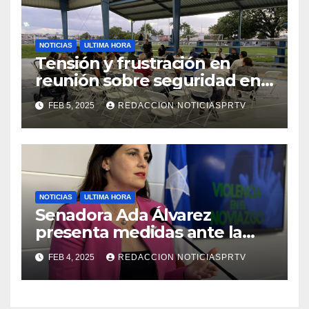
NOTICIAS
ULTIMA HORA
Tensión y frustración en
reunión sobre seguridad en
Reparto Metropolitano
FEB 5, 2025
REDACCION NOTICIASPRTV
NOTICIAS
ULTIMA HORA
Senadora Ada Álvarez
presenta medidas ante la
violencia en el noviazgo
FEB 4, 2025
REDACCION NOTICIASPRTV