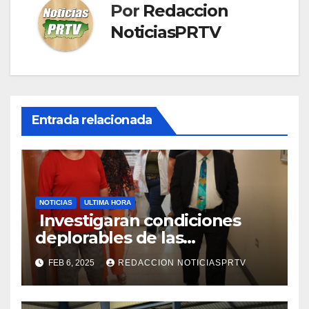
Por
Redaccion
NoticiasPRTV
Entrada relacionada
NOTICIAS
ULTIMA HORA
Investigaran condiciones
deplorables de las
facilidades el Departamento
FEB 6, 2025
REDACCION NOTICIASPRTV
de la Salud en Mayagüez