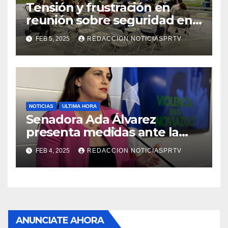
Tensión y frustración en
reunión sobre seguridad en
Reparto Metropolitano
FEB 5, 2025
REDACCION NOTICIASPRTV
NOTICIAS
ULTIMA HORA
Senadora Ada Álvarez
presenta medidas ante la
violencia en el noviazgo
FEB 4, 2025
REDACCION NOTICIASPRTV
ANUNCIATE AHORA