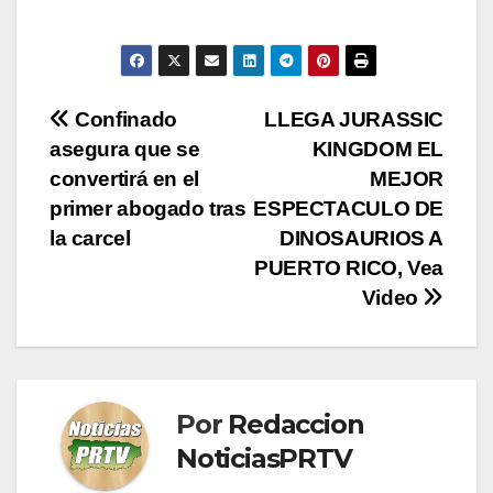
Navegación
Confinado
LLEGA JURASSIC
asegura que se
KINGDOM EL
de
convertirá en el
MEJOR
entradas
primer abogado tras
ESPECTACULO DE
la carcel
DINOSAURIOS A
PUERTO RICO, Vea
Video
Por
Redaccion
NoticiasPRTV