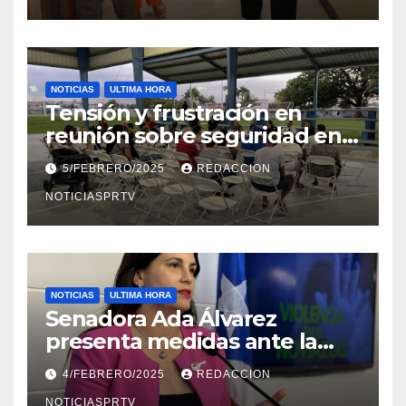
NOTICIAS
ULTIMA HORA
Tensión y frustración en
reunión sobre seguridad en
Reparto Metropolitano
5/FEBRERO/2025
REDACCION
NOTICIASPRTV
NOTICIAS
ULTIMA HORA
Senadora Ada Álvarez
presenta medidas ante la
violencia en el noviazgo
4/FEBRERO/2025
REDACCION
NOTICIASPRTV