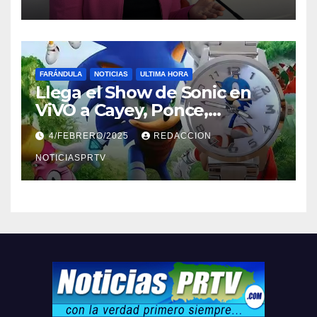
FARÁNDULA
NOTICIAS
ULTIMA HORA
Llega el Show de Sonic en
ViVO a Cayey, Ponce,
Barceloneta y Humacao,
4/FEBRERO/2025
REDACCION
Relojes gratis para el que
compre ahora….
NOTICIASPRTV