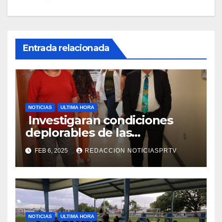
Entrada relacionada
NOTICIAS
ULTIMA HORA
Investigaran condiciones
deplorables de las
facilidades el Departamento
FEB 6, 2025
REDACCION NOTICIASPRTV
de la Salud en Mayagüez
NOTICIAS
ULTIMA HORA