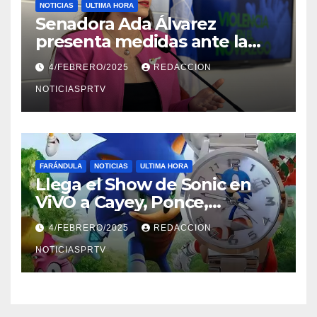
NOTICIAS
ULTIMA HORA
Senadora Ada Álvarez
presenta medidas ante la
violencia en el noviazgo
4/FEBRERO/2025
REDACCION
NOTICIASPRTV
FARÁNDULA
NOTICIAS
ULTIMA HORA
Llega el Show de Sonic en
ViVO a Cayey, Ponce,
Barceloneta y Humacao,
4/FEBRERO/2025
REDACCION
Relojes gratis para el que
compre ahora….
NOTICIASPRTV