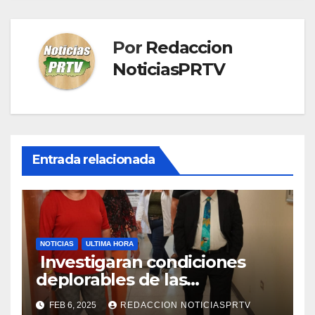
Por
Redaccion
NoticiasPRTV
Entrada relacionada
NOTICIAS
ULTIMA HORA
Investigaran condiciones
deplorables de las
facilidades el Departamento
FEB 6, 2025
REDACCION NOTICIASPRTV
de la Salud en Mayagüez