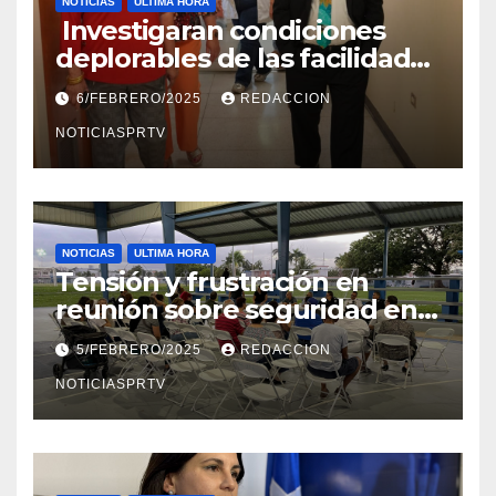
NOTICIAS
ULTIMA HORA
Investigaran condiciones
deplorables de las facilidades
el Departamento de la Salud
6/FEBRERO/2025
REDACCION
en Mayagüez
NOTICIASPRTV
NOTICIAS
ULTIMA HORA
Tensión y frustración en
reunión sobre seguridad en
Reparto Metropolitano
5/FEBRERO/2025
REDACCION
NOTICIASPRTV