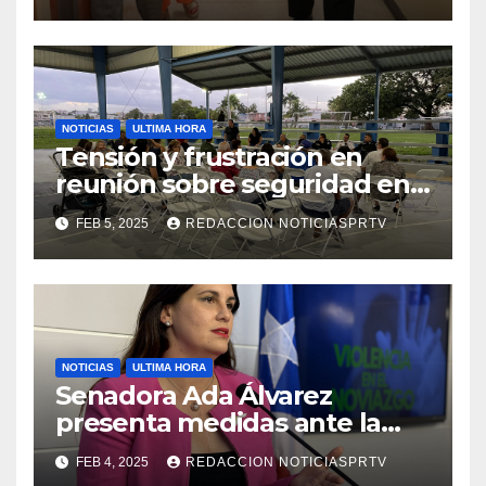
NOTICIAS
ULTIMA HORA
Tensión y frustración en
reunión sobre seguridad en
Reparto Metropolitano
FEB 5, 2025
REDACCION NOTICIASPRTV
NOTICIAS
ULTIMA HORA
Senadora Ada Álvarez
presenta medidas ante la
violencia en el noviazgo
FEB 4, 2025
REDACCION NOTICIASPRTV