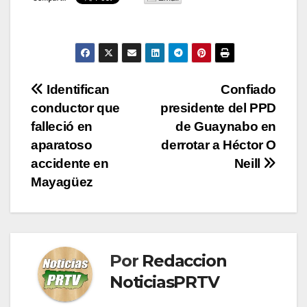
Navegación
Identifican
Confiado
conductor que
presidente del PPD
de
falleció en
de Guaynabo en
entradas
aparatoso
derrotar a Héctor O
accidente en
Neill
Mayagüez
Por
Redaccion
NoticiasPRTV