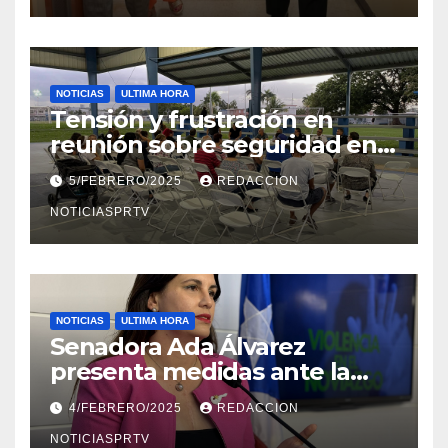
NOTICIAS
ULTIMA HORA
Tensión y frustración en
reunión sobre seguridad en
Reparto Metropolitano
5/FEBRERO/2025
REDACCION
NOTICIASPRTV
NOTICIAS
ULTIMA HORA
Senadora Ada Álvarez
presenta medidas ante la
violencia en el noviazgo
4/FEBRERO/2025
REDACCION
NOTICIASPRTV