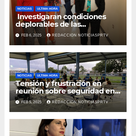
NOTICIAS
ULTIMA HORA
Investigaran condiciones
deplorables de las
facilidades el Departamento
FEB 6, 2025
REDACCION NOTICIASPRTV
de la Salud en Mayagüez
NOTICIAS
ULTIMA HORA
Tensión y frustración en
reunión sobre seguridad en
Reparto Metropolitano
FEB 5, 2025
REDACCION NOTICIASPRTV