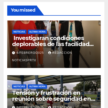
You missed
NOTICIAS
ULTIMA HORA
Investigaran condiciones
deplorables de las facilidades
el Departamento de la Salud
6/FEBRERO/2025
REDACCION
en Mayagüez
NOTICIASPRTV
NOTICIAS
ULTIMA HORA
Tensión y frustración en
reunión sobre seguridad en
Reparto Metropolitano
5/FEBRERO/2025
REDACCION