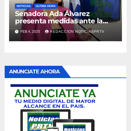
NOTICIAS
ULTIMA HORA
Senadora Ada Álvarez
presenta medidas ante la
violencia en el noviazgo
FEB 4, 2025
REDACCION NOTICIASPRTV
ANUNCIATE AHORA