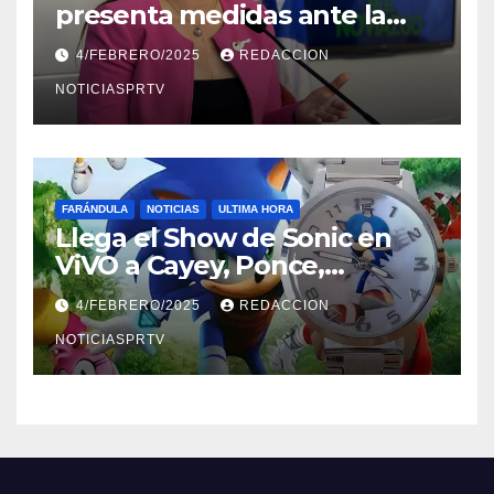
presenta medidas ante la
violencia en el noviazgo
4/FEBRERO/2025
REDACCION
NOTICIASPRTV
FARÁNDULA
NOTICIAS
ULTIMA HORA
Llega el Show de Sonic en
ViVO a Cayey, Ponce,
Barceloneta y Humacao,
4/FEBRERO/2025
REDACCION
Relojes gratis para el que
compre ahora….
NOTICIASPRTV