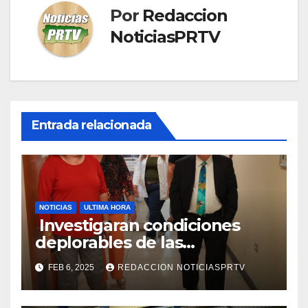
Por
Redaccion
NoticiasPRTV
Entrada relacionada
NOTICIAS
ULTIMA HORA
Investigaran condiciones
deplorables de las
facilidades el Departamento
FEB 6, 2025
REDACCION NOTICIASPRTV
de la Salud en Mayagüez