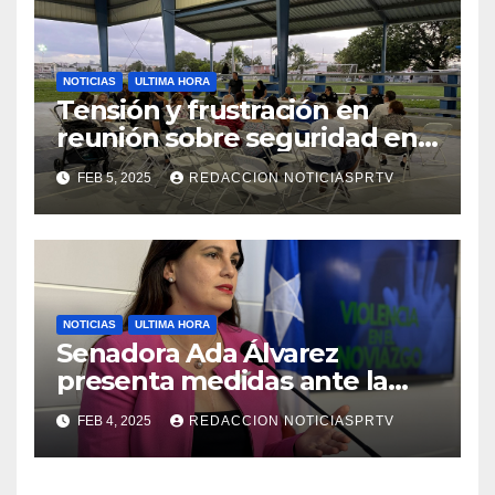
NOTICIAS
ULTIMA HORA
Tensión y frustración en
reunión sobre seguridad en
Reparto Metropolitano
FEB 5, 2025
REDACCION NOTICIASPRTV
NOTICIAS
ULTIMA HORA
Senadora Ada Álvarez
presenta medidas ante la
violencia en el noviazgo
FEB 4, 2025
REDACCION NOTICIASPRTV