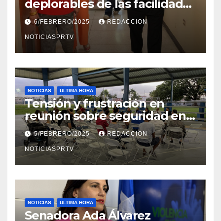
deplorables de las facilidades
el Departamento de la Salud
6/FEBRERO/2025
REDACCION
en Mayagüez
NOTICIASPRTV
NOTICIAS
ULTIMA HORA
Tensión y frustración en
reunión sobre seguridad en
Reparto Metropolitano
5/FEBRERO/2025
REDACCION
NOTICIASPRTV
NOTICIAS
ULTIMA HORA
Senadora Ada Álvarez