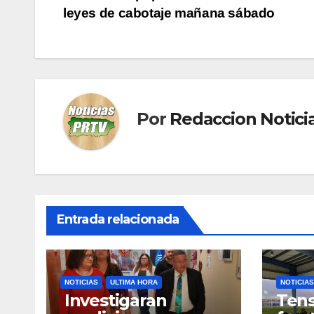
leyes de cabotaje mañana sábado
de
entradas
Por
Redaccion Notic
Entrada relacionada
NOTICIAS
ULTIMA HORA
NOTICIAS
Investigaran
Tens