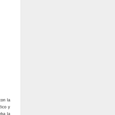
con la
Rico y
eba la