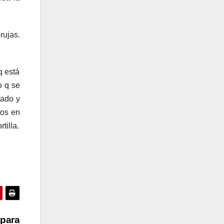
rujas.
q está
o q se
tado y
tos en
tilla.
 para