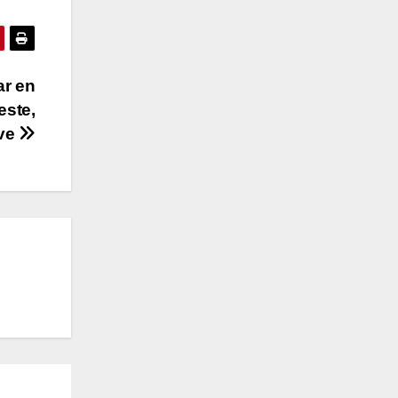
ar en
este,
ve