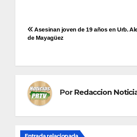
Navegación
Asesinan joven de 19 años en Urb. A
de Mayagüez
de
entradas
Por
Redaccion Notic
Entrada relacionada