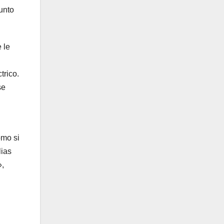
unto
 le
trico.
se
omo si
lias
»,