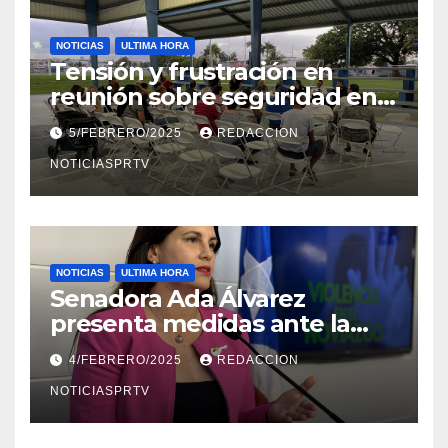
NOTICIAS
ULTIMA HORA
Tensión y frustración en
reunión sobre seguridad en
Reparto Metropolitano
5/FEBRERO/2025
REDACCION
NOTICIASPRTV
NOTICIAS
ULTIMA HORA
Senadora Ada Álvarez
presenta medidas ante la
violencia en el noviazgo
4/FEBRERO/2025
REDACCION
NOTICIASPRTV