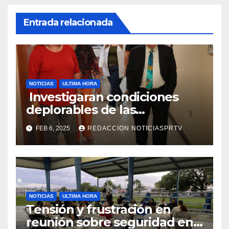
Entrada relacionada
NOTICIAS
ULTIMA HORA
Investigaran condiciones
deplorables de las
facilidades el Departamento
FEB 6, 2025
REDACCION NOTICIASPRTV
de la Salud en Mayagüez
NOTICIAS
ULTIMA HORA
Tensión y frustración en
reunión sobre seguridad en