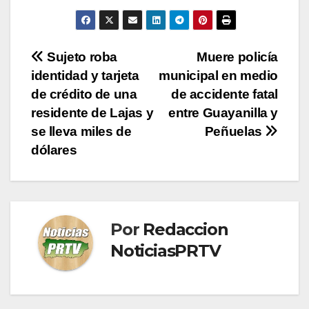
Navegación
Sujeto roba
Muere policía
identidad y tarjeta
municipal en medio
de
de crédito de una
de accidente fatal
entradas
residente de Lajas y
entre Guayanilla y
se lleva miles de
Peñuelas
dólares
Por
Redaccion
NoticiasPRTV