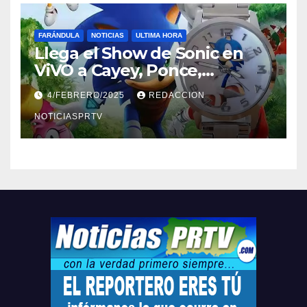
FARÁNDULA
NOTICIAS
ULTIMA HORA
Llega el Show de Sonic en
ViVO a Cayey, Ponce,
Barceloneta y Humacao,
4/FEBRERO/2025
REDACCION
Relojes gratis para el que
compre ahora….
NOTICIASPRTV