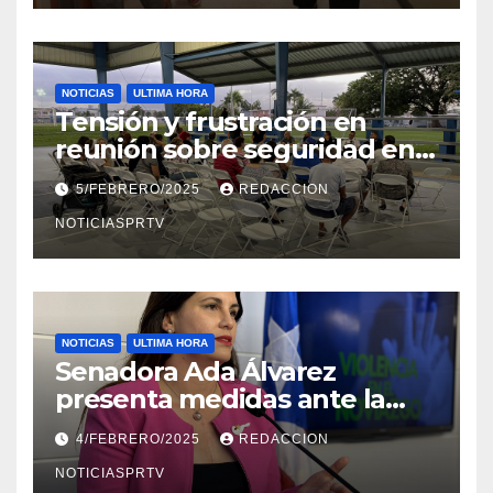
NOTICIAS
ULTIMA HORA
Tensión y frustración en
reunión sobre seguridad en
Reparto Metropolitano
5/FEBRERO/2025
REDACCION
NOTICIASPRTV
NOTICIAS
ULTIMA HORA
Senadora Ada Álvarez
presenta medidas ante la
violencia en el noviazgo
4/FEBRERO/2025
REDACCION
NOTICIASPRTV