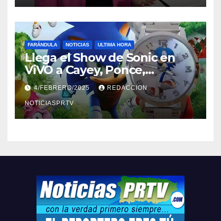
FARÁNDULA
NOTICIAS
ULTIMA HORA
Llega el Show de Sonic en
ViVO a Cayey, Ponce,
Barceloneta y Humacao,
4/FEBRERO/2025
REDACCION
Relojes gratis para el que
compre ahora….
NOTICIASPRTV