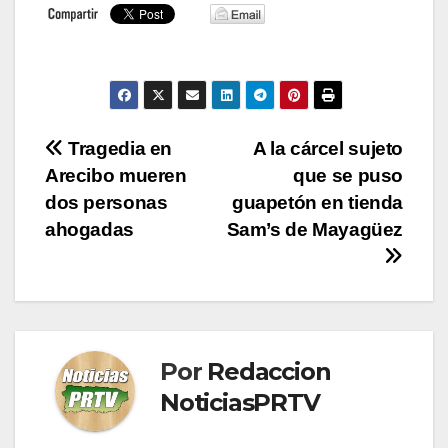
Navegación
Tragedia en
A la cárcel sujeto
Arecibo mueren
que se puso
de
dos personas
guapetón en tienda
entradas
ahogadas
Sam’s de Mayagüez
Por
Redaccion
NoticiasPRTV