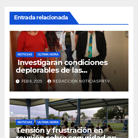
Entrada relacionada
NOTICIAS
ULTIMA HORA
Investigaran condiciones
deplorables de las
facilidades el Departamento
FEB 6, 2025
REDACCION NOTICIASPRTV
de la Salud en Mayagüez
NOTICIAS
ULTIMA HORA
Tensión y frustración en
reunión sobre seguridad en