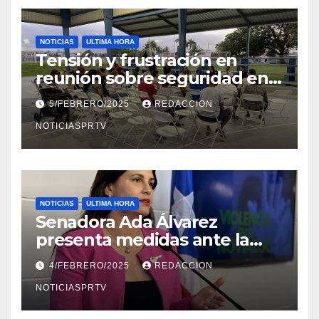
NOTICIAS
ULTIMA HORA
Tensión y frustración en
reunión sobre seguridad en
Reparto Metropolitano
5/FEBRERO/2025
REDACCION
NOTICIASPRTV
NOTICIAS
ULTIMA HORA
Senadora Ada Álvarez
presenta medidas ante la
violencia en el noviazgo
4/FEBRERO/2025
REDACCION
NOTICIASPRTV