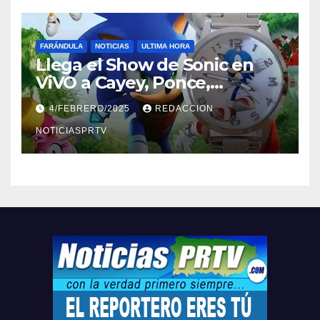
FARÁNDULA
NOTICIAS
ULTIMA HORA
Llega el Show de Sonic en
ViVO a Cayey, Ponce,
Barceloneta y Humacao,
4/FEBRERO/2025
REDACCION
Relojes gratis para el que
compre ahora….
NOTICIASPRTV