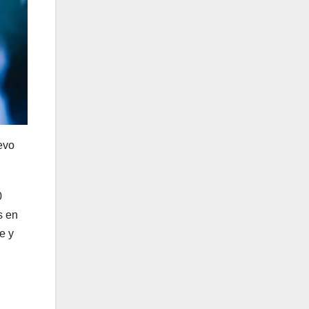
evo
0
s en
e y