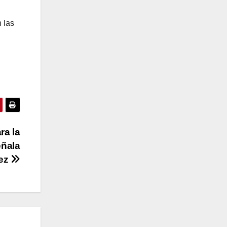
 las
ra la
eñala
dez