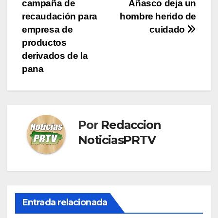
de
campaña de
Añasco deja un
entradas
recaudación para
hombre herido de
empresa de
cuidado
productos
derivados de la
pana
Por
Redaccion
NoticiasPRTV
Entrada relacionada