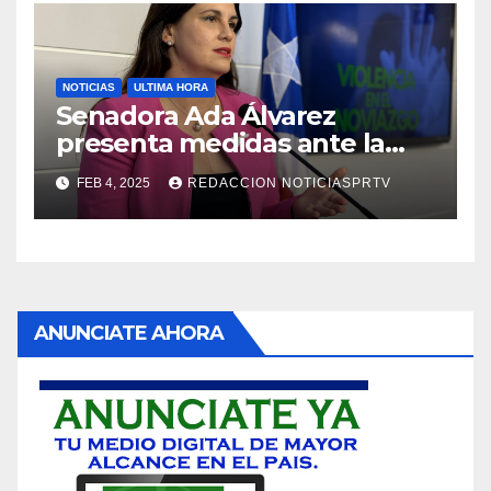
NOTICIAS
ULTIMA HORA
Senadora Ada Álvarez
presenta medidas ante la
violencia en el noviazgo
FEB 4, 2025
REDACCION NOTICIASPRTV
ANUNCIATE AHORA