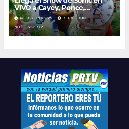
Llega el Show de Sonic en
ViVO a Cayey, Ponce,
Barceloneta y Humacao,
4/FEBRERO/2025
REDACCION
Relojes gratis para el que
compre ahora….
NOTICIASPRTV