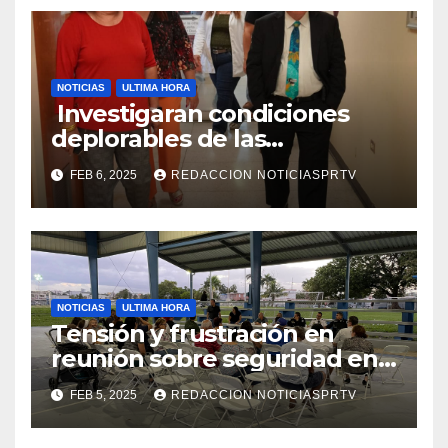
NOTICIAS
ULTIMA HORA
Investigaran condiciones
deplorables de las
facilidades el Departamento
FEB 6, 2025
REDACCION NOTICIASPRTV
de la Salud en Mayagüez
NOTICIAS
ULTIMA HORA
Tensión y frustración en
reunión sobre seguridad en
Reparto Metropolitano
FEB 5, 2025
REDACCION NOTICIASPRTV