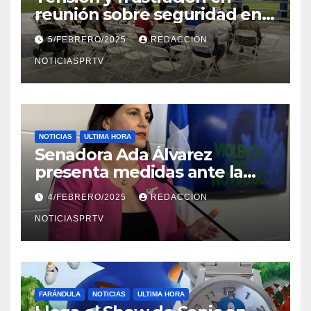
reunión sobre seguridad en
Reparto Metropolitano
5/FEBRERO/2025
REDACCION
NOTICIASPRTV
NOTICIAS
ULTIMA HORA
Senadora Ada Álvarez
presenta medidas ante la
violencia en el noviazgo
4/FEBRERO/2025
REDACCION
NOTICIASPRTV
FARÁNDULA
NOTICIAS
ULTIMA HORA