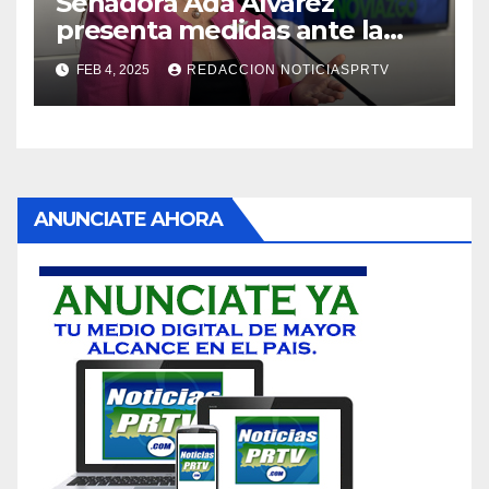
Senadora Ada Álvarez
presenta medidas ante la
violencia en el noviazgo
FEB 4, 2025
REDACCION NOTICIASPRTV
ANUNCIATE AHORA