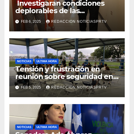
Investigaran condiciones
deplorables de las
facilidades el Departamento
FEB 6, 2025
REDACCION NOTICIASPRTV
de la Salud en Mayagüez
NOTICIAS
ULTIMA HORA
Tensión y frustración en
reunión sobre seguridad en
Reparto Metropolitano
FEB 5, 2025
REDACCION NOTICIASPRTV
NOTICIAS
ULTIMA HORA