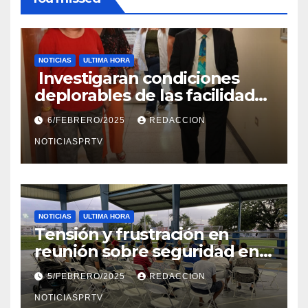
NOTICIAS
ULTIMA HORA
Investigaran condiciones
deplorables de las facilidades
el Departamento de la Salud
6/FEBRERO/2025
REDACCION
en Mayagüez
NOTICIASPRTV
NOTICIAS
ULTIMA HORA
Tensión y frustración en
reunión sobre seguridad en
Reparto Metropolitano
5/FEBRERO/2025
REDACCION
NOTICIASPRTV