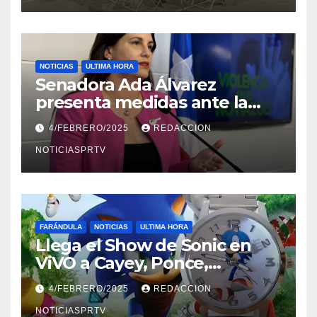
NOTICIAS
ULTIMA HORA
Senadora Ada Álvarez
presenta medidas ante la
violencia en el noviazgo
4/FEBRERO/2025
REDACCION
NOTICIASPRTV
FARÁNDULA
NOTICIAS
ULTIMA HORA
Llega el Show de Sonic en
ViVO a Cayey, Ponce,
Barceloneta y Humacao,
4/FEBRERO/2025
REDACCION
Relojes gratis para el que
compre ahora….
NOTICIASPRTV