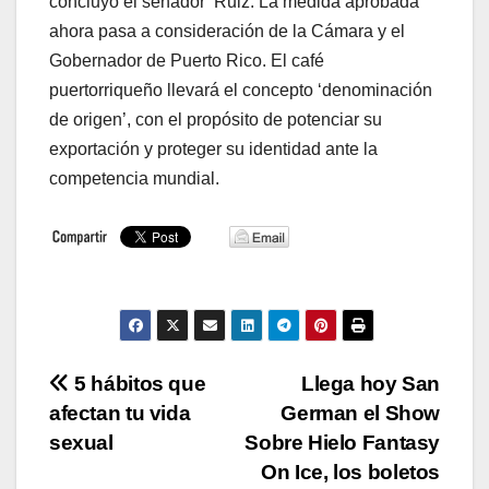
concluyó el senador Ruiz. La medida aprobada
ahora pasa a consideración de la Cámara y el
Gobernador de Puerto Rico. El café
puertorriqueño llevará el concepto ‘denominación
de origen’, con el propósito de potenciar su
exportación y proteger su identidad ante la
competencia mundial.
Navegación
5 hábitos que
Llega hoy San
afectan tu vida
German el Show
de
sexual
Sobre Hielo Fantasy
entradas
On Ice, los boletos