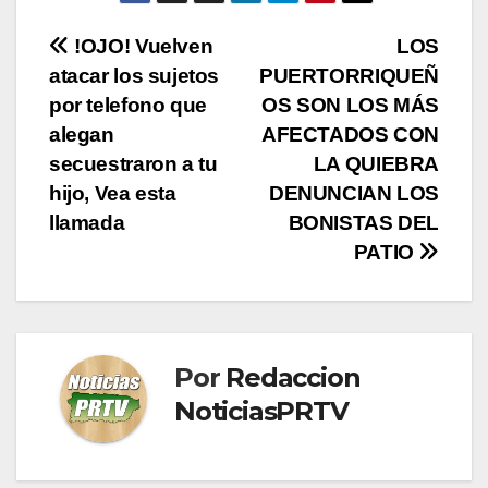
Navegación
!OJO! Vuelven
LOS
atacar los sujetos
PUERTORRIQUEÑ
de
por telefono que
OS SON LOS MÁS
entradas
alegan
AFECTADOS CON
secuestraron a tu
LA QUIEBRA
hijo, Vea esta
DENUNCIAN LOS
llamada
BONISTAS DEL
PATIO
Por
Redaccion
NoticiasPRTV