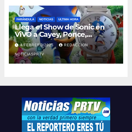
FARÁNDULA
NOTICIAS
ULTIMA HORA
Llega el Show de Sonic en
ViVO a Cayey, Ponce,
Barceloneta y Humacao,
4/FEBRERO/2025
REDACCION
Relojes gratis para el que
compre ahora….
NOTICIASPRTV