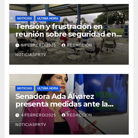
NOTICIAS
ULTIMA HORA
Tensión y frustración en
reunión sobre seguridad en
Reparto Metropolitano
5/FEBRERO/2025
REDACCION
NOTICIASPRTV
NOTICIAS
ULTIMA HORA
Senadora Ada Álvarez
presenta medidas ante la
violencia en el noviazgo
4/FEBRERO/2025
REDACCION
NOTICIASPRTV