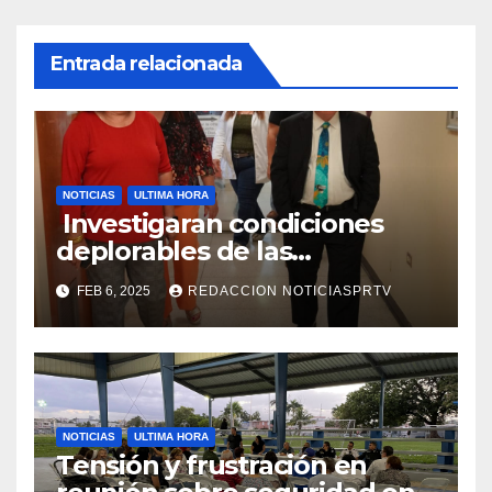
Entrada relacionada
NOTICIAS
ULTIMA HORA
Investigaran condiciones
deplorables de las
facilidades el Departamento
FEB 6, 2025
REDACCION NOTICIASPRTV
de la Salud en Mayagüez
NOTICIAS
ULTIMA HORA
Tensión y frustración en