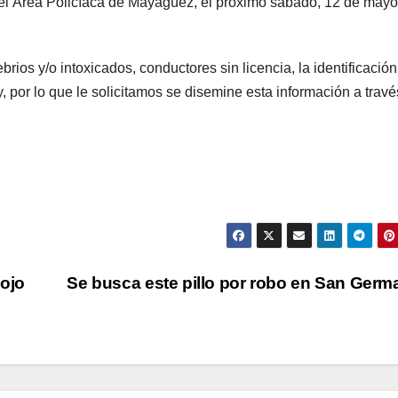
 del Área Policíaca de Mayagüez, el próximo sábado, 12 de may
rios y/o intoxicados, conductores sin licencia, la identificació
y, por lo que le solicitamos se disemine esta información a trav
Rojo
Se busca este pillo por robo en San Ger