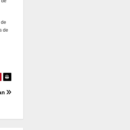
o de
n de
és de
man