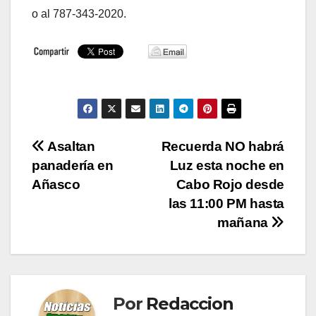
o al 787-343-2020.
Navegación
Asaltan
Recuerda NO habrá
panadería en
Luz esta noche en
de
Añasco
Cabo Rojo desde
entradas
las 11:00 PM hasta
mañana
Por
Redaccion