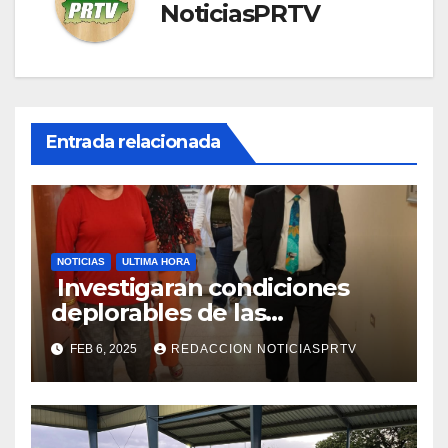
NoticiasPRTV
Entrada relacionada
NOTICIAS
ULTIMA HORA
Investigaran condiciones
deplorables de las
facilidades el Departamento
FEB 6, 2025
REDACCION NOTICIASPRTV
de la Salud en Mayagüez