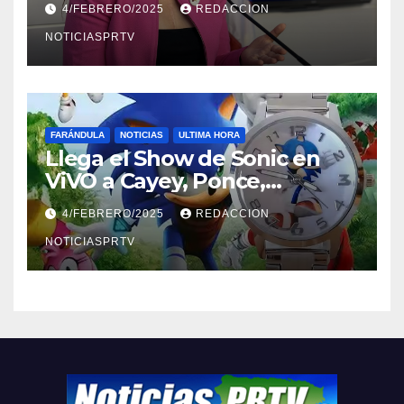
4/FEBRERO/2025
REDACCION
NOTICIASPRTV
FARÁNDULA
NOTICIAS
ULTIMA HORA
Llega el Show de Sonic en
ViVO a Cayey, Ponce,
Barceloneta y Humacao,
4/FEBRERO/2025
REDACCION
Relojes gratis para el que
compre ahora….
NOTICIASPRTV