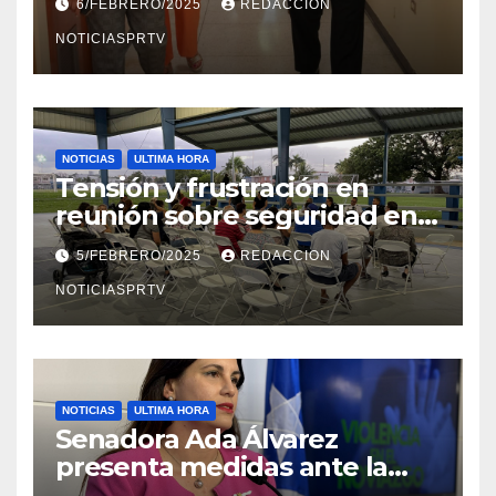
6/FEBRERO/2025
REDACCION
en Mayagüez
NOTICIASPRTV
NOTICIAS
ULTIMA HORA
Tensión y frustración en
reunión sobre seguridad en
Reparto Metropolitano
5/FEBRERO/2025
REDACCION
NOTICIASPRTV
NOTICIAS
ULTIMA HORA
Senadora Ada Álvarez
presenta medidas ante la
violencia en el noviazgo