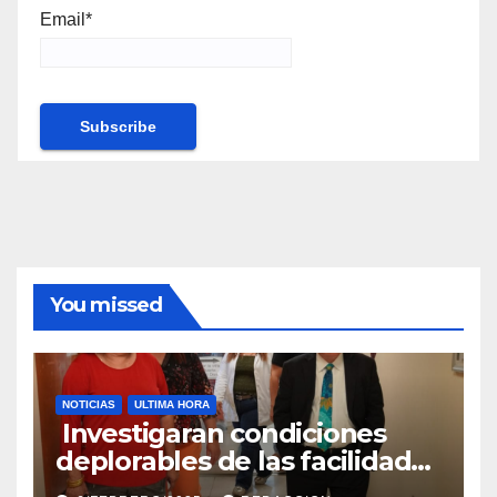
Email*
You missed
NOTICIAS
ULTIMA HORA
Investigaran condiciones
deplorables de las facilidades
el Departamento de la Salud