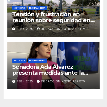
NOTICIAS
ULTIMA HORA
Tensión y frustración en
reunión sobre seguridad en
Reparto Metropolitano
FEB 5, 2025
REDACCION NOTICIASPRTV
NOTICIAS
ULTIMA HORA
Senadora Ada Álvarez
presenta medidas ante la
violencia en el noviazgo
FEB 4, 2025
REDACCION NOTICIASPRTV