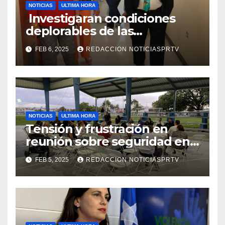
NOTICIAS
ULTIMA HORA
Investigaran condiciones
deplorables de las
facilidades el Departamento
FEB 6, 2025
REDACCION NOTICIASPRTV
de la Salud en Mayagüez
NOTICIAS
ULTIMA HORA
Tensión y frustración en
reunión sobre seguridad en
Reparto Metropolitano
FEB 5, 2025
REDACCION NOTICIASPRTV