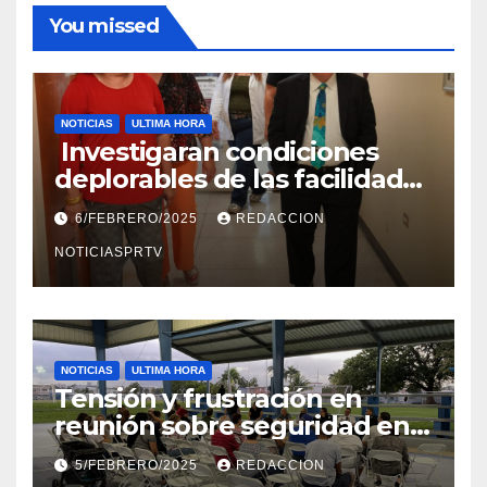
You missed
NOTICIAS
ULTIMA HORA
Investigaran condiciones
deplorables de las facilidades
el Departamento de la Salud
6/FEBRERO/2025
REDACCION
en Mayagüez
NOTICIASPRTV
NOTICIAS
ULTIMA HORA
Tensión y frustración en
reunión sobre seguridad en
Reparto Metropolitano
5/FEBRERO/2025
REDACCION