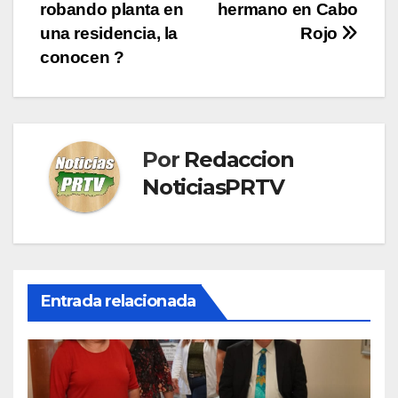
de
robando planta en
hermano en Cabo
entradas
una residencia, la
Rojo
conocen ?
Por
Redaccion
NoticiasPRTV
Entrada relacionada