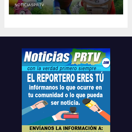
compre ahora….
NOTICIASPRTV