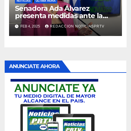
NOTICIAS
ULTIMA HORA
Senadora Ada Álvarez
presenta medidas ante la
violencia en el noviazgo
FEB 4, 2025
REDACCION NOTICIASPRTV
ANUNCIATE AHORA