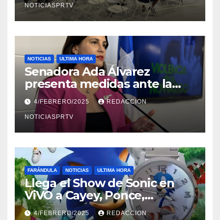
NOTICIASPRTV
NOTICIAS
ULTIMA HORA
Senadora Ada Álvarez
presenta medidas ante la
violencia en el noviazgo
4/FEBRERO/2025
REDACCION
NOTICIASPRTV
FARÁNDULA
NOTICIAS
ULTIMA HORA
Llega el Show de Sonic en
ViVO a Cayey, Ponce,
Barceloneta y Humacao,
4/FEBRERO/2025
REDACCION
Relojes gratis para el que