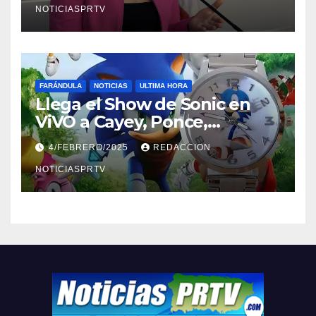
NOTICIASPRTV
FARÁNDULA
NOTICIAS
ULTIMA HORA
Llega el Show de Sonic en
ViVO a Cayey, Ponce,
Barceloneta y Humacao,
4/FEBRERO/2025
REDACCION
Relojes gratis para el que
compre ahora….
NOTICIASPRTV