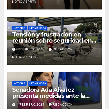
NOTICIASPRTV
NOTICIAS
ULTIMA HORA
Tensión y frustración en
reunión sobre seguridad en
Reparto Metropolitano
5/FEBRERO/2025
REDACCION
NOTICIASPRTV
NOTICIAS
ULTIMA HORA
Senadora Ada Álvarez
presenta medidas ante la
violencia en el noviazgo
4/FEBRERO/2025
REDACCION