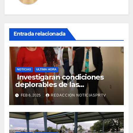
Entrada relacionada
NOTICIAS
ULTIMA HORA
Investigaran condiciones
deplorables de las
facilidades el Departamento
FEB 6, 2025
REDACCION NOTICIASPRTV
de la Salud en Mayagüez