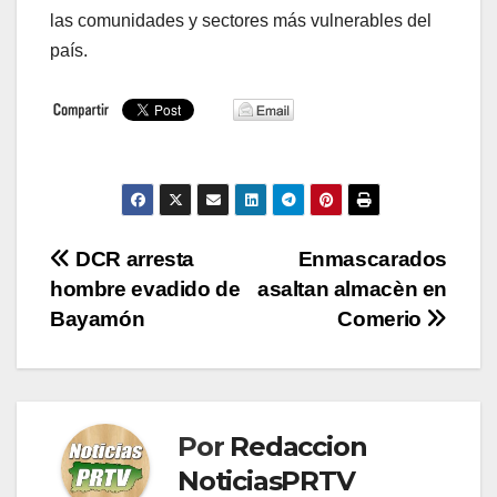
las comunidades y sectores más vulnerables del
país.
Navegación
DCR arresta
Enmascarados
hombre evadido de
asaltan almacèn en
de
Bayamón
Comerio
entradas
Por
Redaccion
NoticiasPRTV