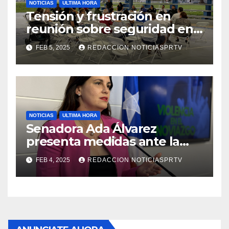
NOTICIAS
ULTIMA HORA
Tensión y frustración en
reunión sobre seguridad en
Reparto Metropolitano
FEB 5, 2025
REDACCION NOTICIASPRTV
NOTICIAS
ULTIMA HORA
Senadora Ada Álvarez
presenta medidas ante la
violencia en el noviazgo
FEB 4, 2025
REDACCION NOTICIASPRTV