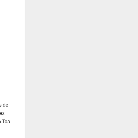
s de
üez
n Toa