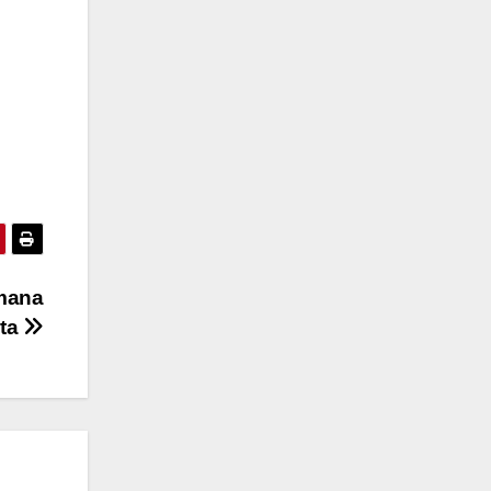
mana
ta