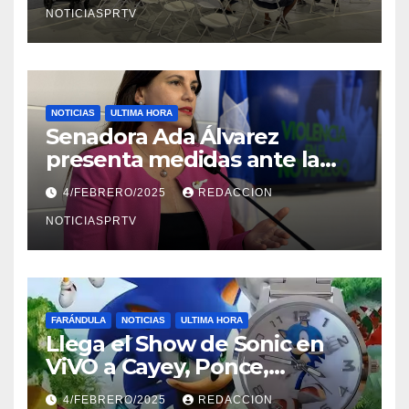
NOTICIASPRTV
NOTICIAS
ULTIMA HORA
Senadora Ada Álvarez
presenta medidas ante la
violencia en el noviazgo
4/FEBRERO/2025
REDACCION
NOTICIASPRTV
FARÁNDULA
NOTICIAS
ULTIMA HORA
Llega el Show de Sonic en
ViVO a Cayey, Ponce,
Barceloneta y Humacao,
4/FEBRERO/2025
REDACCION