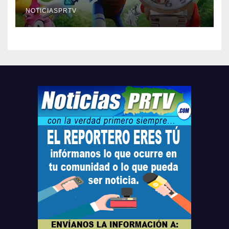
Relojes gratis para el que
compre ahora….
NOTICIASPRTV