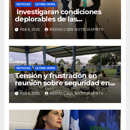
NOTICIAS
ULTIMA HORA
Investigaran condiciones
deplorables de las
facilidades el Departamento
FEB 6, 2025
REDACCION NOTICIASPRTV
de la Salud en Mayagüez
NOTICIAS
ULTIMA HORA
Tensión y frustración en
reunión sobre seguridad en
Reparto Metropolitano
FEB 5, 2025
REDACCION NOTICIASPRTV