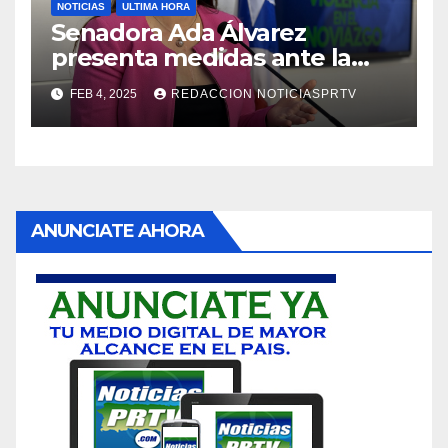
NOTICIAS
ULTIMA HORA
Senadora Ada Álvarez
presenta medidas ante la
violencia en el noviazgo
FEB 4, 2025
REDACCION NOTICIASPRTV
ANUNCIATE AHORA