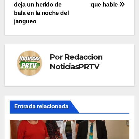
de
deja un herido de
que hable
entradas
bala en la noche del
jangueo
Por
Redaccion
NoticiasPRTV
Entrada relacionada