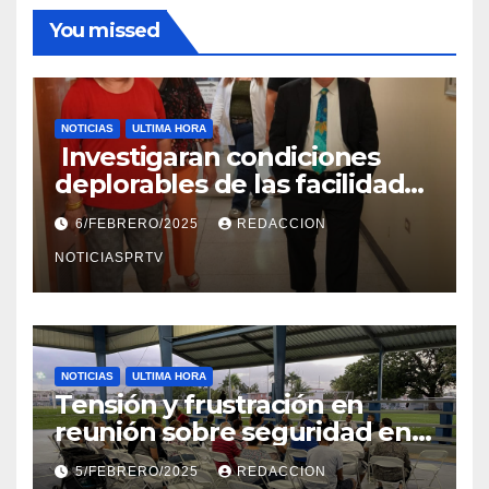
You missed
NOTICIAS
ULTIMA HORA
Investigaran condiciones
deplorables de las facilidades
el Departamento de la Salud
6/FEBRERO/2025
REDACCION
en Mayagüez
NOTICIASPRTV
NOTICIAS
ULTIMA HORA
Tensión y frustración en
reunión sobre seguridad en
Reparto Metropolitano
5/FEBRERO/2025
REDACCION