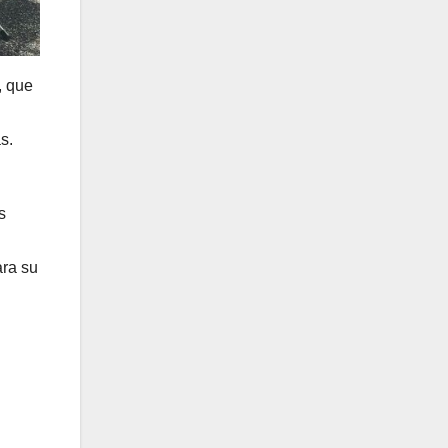
, que
s.
s
ara su