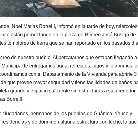
nde, Noel Matías Borrellí, informó en la tarde de hoy, miércoles
auco están pernoctando en la plaza de Recreo José Busigó de
es temblores de tierra que se han reportado en los pasados día
reo de nuestro pueblo. Al percatarnos que estaban llegando a
a Municipal le entregamos agua, refrescos, jugos y le abrimos lo
e coordinamos con el Departamento de la Vivienda para abrirle 3
ide que provee mayor seguridad y tiene facilidades de baños p
leta grande y espacio suficiente sin estructuras a su alrededor
s Borrellí.
s ciudadanos, hermanos de los pueblos de Guánica, Yauco y
residencias y de dormir en alguna estructura con techo, lo que