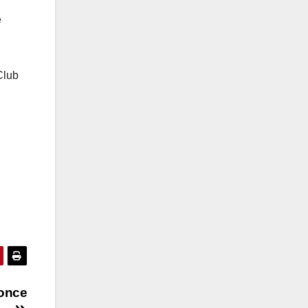
e
Club
Ponce