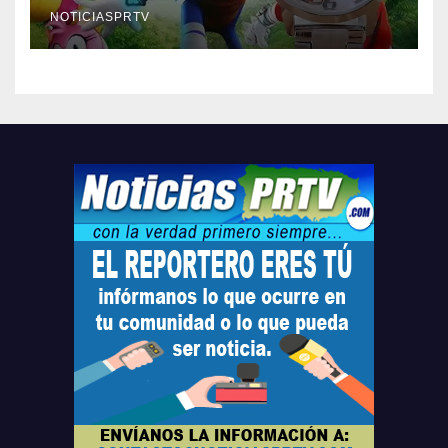
compre ahora….
NOTICIASPRTV