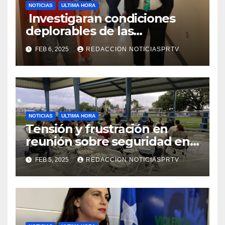
NOTICIAS
ULTIMA HORA
Investigaran condiciones
deplorables de las
facilidades el Departamento
FEB 6, 2025
REDACCION NOTICIASPRTV
de la Salud en Mayagüez
NOTICIAS
ULTIMA HORA
Tensión y frustración en
reunión sobre seguridad en
Reparto Metropolitano
FEB 5, 2025
REDACCION NOTICIASPRTV