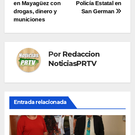
en Mayagüez con
Policía Estatal en
de
drogas, dinero y
San German
entradas
municiones
Por
Redaccion
NoticiasPRTV
Entrada relacionada