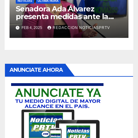
NOTICIAS
ULTIMA HORA
Senadora Ada Álvarez
presenta medidas ante la
violencia en el noviazgo
FEB 4, 2025
REDACCION NOTICIASPRTV
ANUNCIATE AHORA