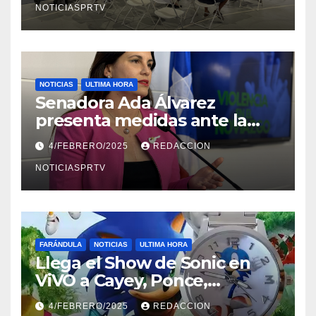
NOTICIASPRTV
NOTICIAS
ULTIMA HORA
Senadora Ada Álvarez
presenta medidas ante la
violencia en el noviazgo
4/FEBRERO/2025
REDACCION
NOTICIASPRTV
FARÁNDULA
NOTICIAS
ULTIMA HORA
Llega el Show de Sonic en
ViVO a Cayey, Ponce,
Barceloneta y Humacao,
4/FEBRERO/2025
REDACCION
Relojes gratis para el que