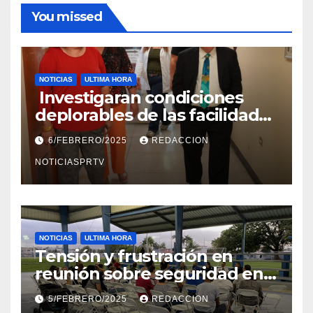
You missed
NOTICIAS
ULTIMA HORA
Investigaran condiciones
deplorables de las facilidades
el Departamento de la Salud
6/FEBRERO/2025
REDACCION
en Mayagüez
NOTICIASPRTV
NOTICIAS
ULTIMA HORA
Tensión y frustración en
reunión sobre seguridad en
Reparto Metropolitano
5/FEBRERO/2025
REDACCION