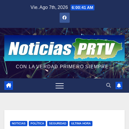
Saltar
Vie. Ago 7th, 2026
6:00:41 AM
al
contenido
CON LA VERDAD PRIMERO SIEMPRE...
NOTICIAS
POLÍTICA
SEGURIDAD
ULTIMA HORA