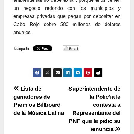
ambientalista no debe existir, porque ellos tienen
un negocio redondo con los municipios y
empresas privadas que pagan por depositar en
Cabo Rojo sobre $80 millones de dólares
anuales.
Navegación
Lista de
Superintendente de
ganadores de
la Polic’ia le
de
Premios Billboard
contesta a
entradas
de la Música Latina
Representante del
PNP que le pidio su
renuncia