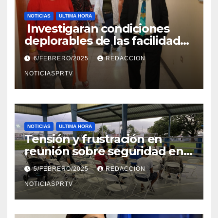
NOTICIAS
ULTIMA HORA
Investigaran condiciones
deplorables de las facilidades
el Departamento de la Salud
6/FEBRERO/2025
REDACCION
en Mayagüez
NOTICIASPRTV
NOTICIAS
ULTIMA HORA
Tensión y frustración en
reunión sobre seguridad en
Reparto Metropolitano
5/FEBRERO/2025
REDACCION
NOTICIASPRTV