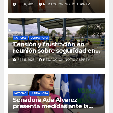
facilidades el Departamento
FEB 6, 2025
REDACCION NOTICIASPRTV
de la Salud en Mayagüez
NOTICIAS
ULTIMA HORA
Tensión y frustración en
reunión sobre seguridad en
Reparto Metropolitano
FEB 5, 2025
REDACCION NOTICIASPRTV
NOTICIAS
ULTIMA HORA
Senadora Ada Álvarez
presenta medidas ante la
violencia en el noviazgo