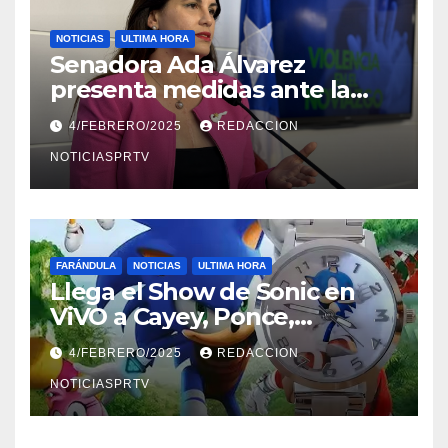
NOTICIAS
ULTIMA HORA
Senadora Ada Álvarez
presenta medidas ante la
violencia en el noviazgo
4/FEBRERO/2025
REDACCION
NOTICIASPRTV
FARÁNDULA
NOTICIAS
ULTIMA HORA
Llega el Show de Sonic en
ViVO a Cayey, Ponce,
Barceloneta y Humacao,
4/FEBRERO/2025
REDACCION
Relojes gratis para el que
compre ahora….
NOTICIASPRTV