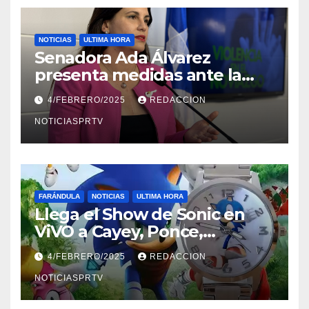
NOTICIAS
ULTIMA HORA
Senadora Ada Álvarez
presenta medidas ante la
violencia en el noviazgo
4/FEBRERO/2025
REDACCION
NOTICIASPRTV
FARÁNDULA
NOTICIAS
ULTIMA HORA
Llega el Show de Sonic en
ViVO a Cayey, Ponce,
Barceloneta y Humacao,
4/FEBRERO/2025
REDACCION
Relojes gratis para el que
compre ahora….
NOTICIASPRTV