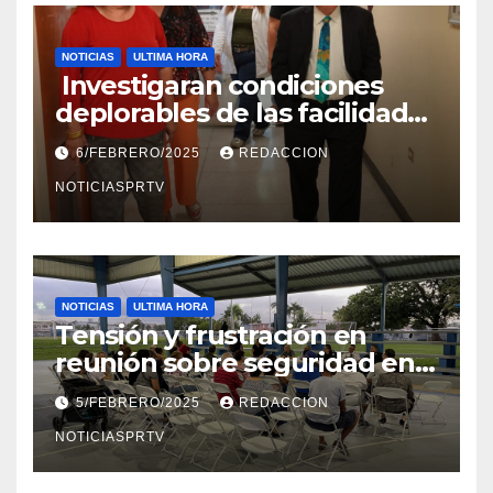
NOTICIAS
ULTIMA HORA
Investigaran condiciones
deplorables de las facilidades
el Departamento de la Salud
6/FEBRERO/2025
REDACCION
en Mayagüez
NOTICIASPRTV
NOTICIAS
ULTIMA HORA
Tensión y frustración en
reunión sobre seguridad en
Reparto Metropolitano
5/FEBRERO/2025
REDACCION
NOTICIASPRTV