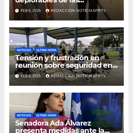
facilidades el Departamento
FEB 6, 2025
REDACCION NOTICIASPRTV
de la Salud en Mayagüez
NOTICIAS
ULTIMA HORA
Tensión y frustración en
reunión sobre seguridad en
Reparto Metropolitano
FEB 5, 2025
REDACCION NOTICIASPRTV
NOTICIAS
ULTIMA HORA
Senadora Ada Álvarez
presenta medidas ante la