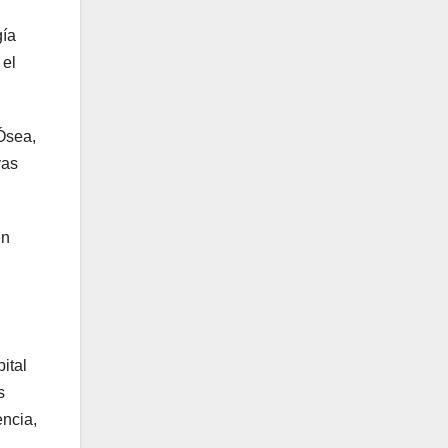
gía
 el
Ósea,
vas
en
ital
s
encia,