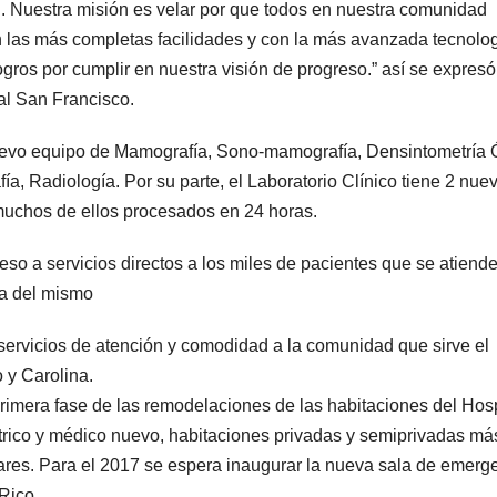
n. Nuestra misión es velar por que todos en nuestra comunidad
n las más completas facilidades y con la más avanzada tecnolo
ogros por cumplir en nuestra visión de progreso.” así se expresó
al San Francisco.
evo equipo de Mamografía, Sono-mamografía, Densintometría 
fía, Radiología. Por su parte, el Laboratorio Clínico tiene 2 nue
 muchos de ellos procesados en 24 horas.
so a servicios directos a los miles de pacientes que se atiend
ca del mismo
servicios de atención y comodidad a la comunidad que sirve el
o y Carolina.
rimera fase de las remodelaciones de las habitaciones del Hosp
ctrico y médico nuevo, habitaciones privadas y semiprivadas má
ares. Para el 2017 se espera inaugurar la nueva sala de emerg
 Rico