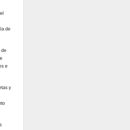
el
la de
o de
de
es e
etas y
nto
s