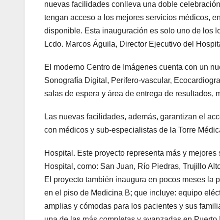
nuevas facilidades conlleva una doble celebració
tengan acceso a los mejores servicios médicos, e
disponible. Esta inauguración es solo uno de los l
Lcdo. Marcos Águila, Director Ejecutivo del Hospit
El moderno Centro de Imágenes cuenta con un nu
Sonografía Digital, Perifero-vascular, Ecocardiogra
salas de espera y área de entrega de resultados,
Las nuevas facilidades, además, garantizan el acce
con médicos y sub-especialistas de la Torre Médi
Hospital. Este proyecto representa más y mejores 
Hospital, como: San Juan, Río Piedras, Trujillo Alt
El proyecto también inaugura en pocos meses la p
en el piso de Medicina B; que incluye: equipo elé
amplias y cómodas para los pacientes y sus famili
una de las más completas y avanzadas en Puerto