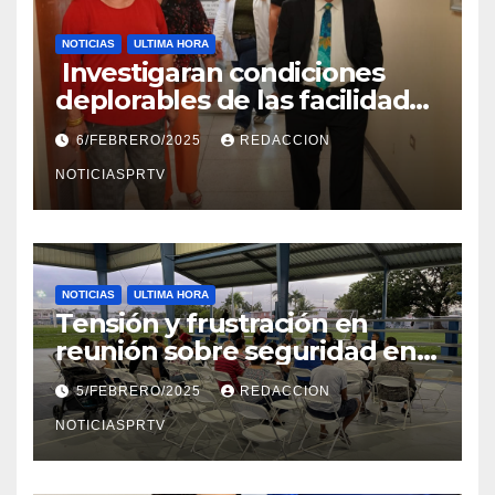
NOTICIAS
ULTIMA HORA
Investigaran condiciones
deplorables de las facilidades
el Departamento de la Salud
6/FEBRERO/2025
REDACCION
en Mayagüez
NOTICIASPRTV
NOTICIAS
ULTIMA HORA
Tensión y frustración en
reunión sobre seguridad en
Reparto Metropolitano
5/FEBRERO/2025
REDACCION
NOTICIASPRTV