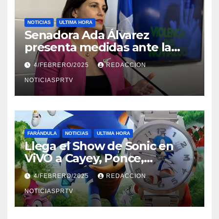
NOTICIAS
ULTIMA HORA
Senadora Ada Álvarez
presenta medidas ante la
violencia en el noviazgo
4/FEBRERO/2025
REDACCION
NOTICIASPRTV
FARÁNDULA
NOTICIAS
ULTIMA HORA
Llega el Show de Sonic en
ViVO a Cayey, Ponce,
Barceloneta y Humacao,
4/FEBRERO/2025
REDACCION
Relojes gratis para el que
compre ahora….
NOTICIASPRTV