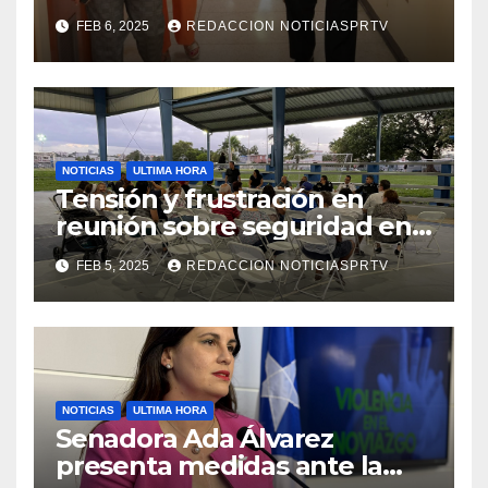
facilidades el Departamento
FEB 6, 2025
REDACCION NOTICIASPRTV
de la Salud en Mayagüez
NOTICIAS
ULTIMA HORA
Tensión y frustración en
reunión sobre seguridad en
Reparto Metropolitano
FEB 5, 2025
REDACCION NOTICIASPRTV
NOTICIAS
ULTIMA HORA
Senadora Ada Álvarez
presenta medidas ante la