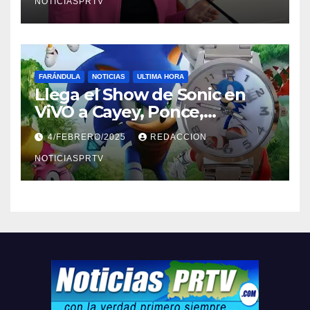
NOTICIASPRTV
FARÁNDULA
NOTICIAS
ULTIMA HORA
Llega el Show de Sonic en
ViVO a Cayey, Ponce,
Barceloneta y Humacao,
4/FEBRERO/2025
REDACCION
Relojes gratis para el que
compre ahora….
NOTICIASPRTV