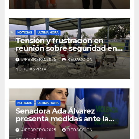
NOTICIAS
ULTIMA HORA
Tensión y frustración en
reunión sobre seguridad en
Reparto Metropolitano
5/FEBRERO/2025
REDACCION
NOTICIASPRTV
NOTICIAS
ULTIMA HORA
Senadora Ada Álvarez
presenta medidas ante la
violencia en el noviazgo
4/FEBRERO/2025
REDACCION