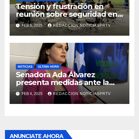
Tensión y frustración en
reunión sobre seguridad en
Reparto Metropolitano
FEB 5, 2025
REDACCION NOTICIASPRTV
NOTICIAS
ULTIMA HORA
Senadora Ada Álvarez
presenta medidas ante la
violencia en el noviazgo
FEB 4, 2025
REDACCION NOTICIASPRTV
ANUNCIATE AHORA