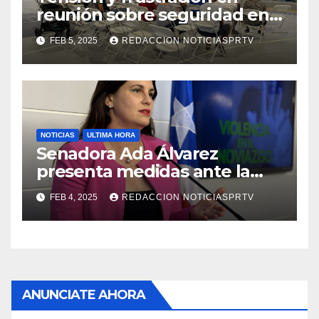
reunión sobre seguridad en
Reparto Metropolitano
FEB 5, 2025
REDACCION NOTICIASPRTV
NOTICIAS
ULTIMA HORA
Senadora Ada Álvarez
presenta medidas ante la
violencia en el noviazgo
FEB 4, 2025
REDACCION NOTICIASPRTV
ANUNCIATE AHORA