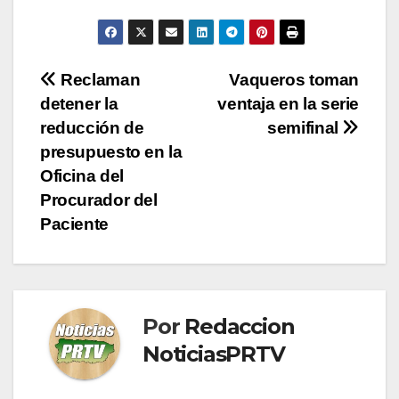
Navegación
Reclaman
Vaqueros toman
detener la
ventaja en la serie
de
reducción de
semifinal
entradas
presupuesto en la
Oficina del
Procurador del
Paciente
Por
Redaccion
NoticiasPRTV