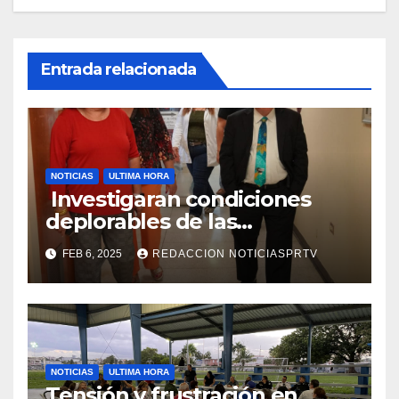
Entrada relacionada
NOTICIAS
ULTIMA HORA
Investigaran condiciones
deplorables de las
facilidades el Departamento
FEB 6, 2025
REDACCION NOTICIASPRTV
de la Salud en Mayagüez
NOTICIAS
ULTIMA HORA
Tensión y frustración en