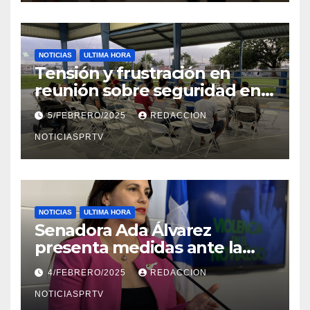
NOTICIAS
ULTIMA HORA
Tensión y frustración en
reunión sobre seguridad en
Reparto Metropolitano
5/FEBRERO/2025
REDACCION
NOTICIASPRTV
NOTICIAS
ULTIMA HORA
Senadora Ada Álvarez
presenta medidas ante la
violencia en el noviazgo
4/FEBRERO/2025
REDACCION
NOTICIASPRTV