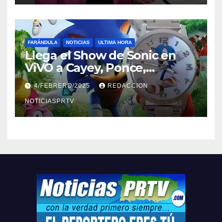
FARÁNDULA
NOTICIAS
ULTIMA HORA
Llega el Show de Sonic en
ViVO a Cayey, Ponce,
Barceloneta y Humacao,
4/FEBRERO/2025
REDACCION
Relojes gratis para el que
compre ahora….
NOTICIASPRTV