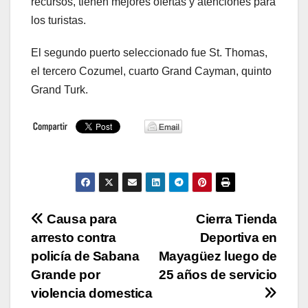
recursos, tienen mejores ofertas y atenciones para
los turistas.
El segundo puerto seleccionado fue St. Thomas,
el tercero Cozumel, cuarto Grand Cayman, quinto
Grand Turk.
Navegación
Causa para
Cierra Tienda
arresto contra
Deportiva en
de
policía de Sabana
Mayagüez luego de
entradas
Grande por
25 años de servicio
violencia domestica