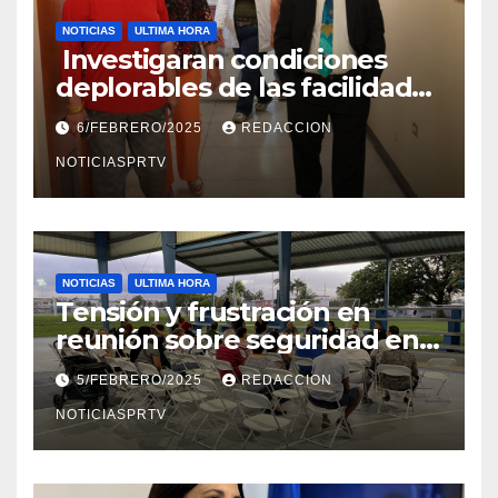
NOTICIAS
ULTIMA HORA
Investigaran condiciones
deplorables de las facilidades
el Departamento de la Salud
6/FEBRERO/2025
REDACCION
en Mayagüez
NOTICIASPRTV
NOTICIAS
ULTIMA HORA
Tensión y frustración en
reunión sobre seguridad en
Reparto Metropolitano
5/FEBRERO/2025
REDACCION
NOTICIASPRTV