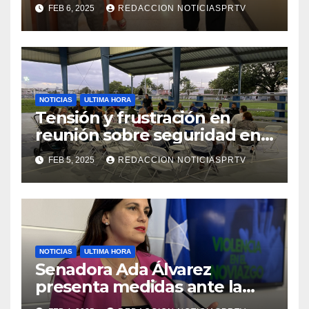
facilidades el Departamento
FEB 6, 2025
REDACCION NOTICIASPRTV
de la Salud en Mayagüez
NOTICIAS
ULTIMA HORA
Tensión y frustración en
reunión sobre seguridad en
Reparto Metropolitano
FEB 5, 2025
REDACCION NOTICIASPRTV
NOTICIAS
ULTIMA HORA
Senadora Ada Álvarez
presenta medidas ante la
violencia en el noviazgo