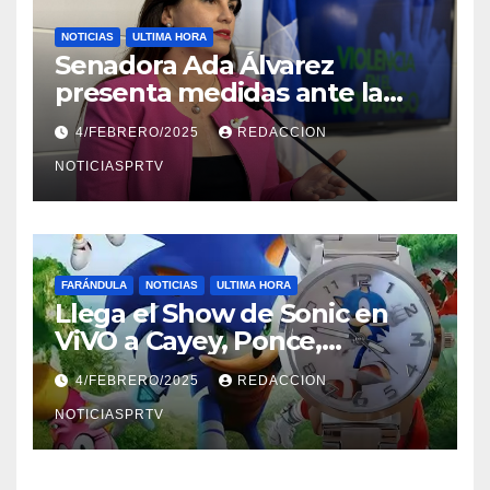
NOTICIAS
ULTIMA HORA
Senadora Ada Álvarez
presenta medidas ante la
violencia en el noviazgo
4/FEBRERO/2025
REDACCION
NOTICIASPRTV
FARÁNDULA
NOTICIAS
ULTIMA HORA
Llega el Show de Sonic en
ViVO a Cayey, Ponce,
Barceloneta y Humacao,
4/FEBRERO/2025
REDACCION
Relojes gratis para el que
compre ahora….
NOTICIASPRTV