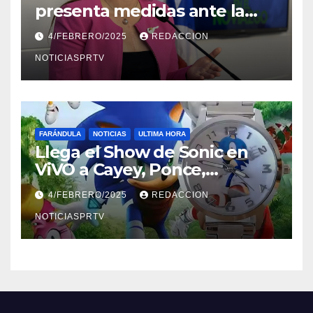
presenta medidas ante la
violencia en el noviazgo
4/FEBRERO/2025
REDACCION
NOTICIASPRTV
FARÁNDULA
NOTICIAS
ULTIMA HORA
Llega el Show de Sonic en
ViVO a Cayey, Ponce,
Barceloneta y Humacao,
4/FEBRERO/2025
REDACCION
Relojes gratis para el que
compre ahora….
NOTICIASPRTV