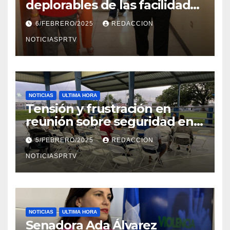
deplorables de las facilidades
el Departamento de la Salud
6/FEBRERO/2025
REDACCION
en Mayagüez
NOTICIASPRTV
NOTICIAS
ULTIMA HORA
Tensión y frustración en
reunión sobre seguridad en
Reparto Metropolitano
5/FEBRERO/2025
REDACCION
NOTICIASPRTV
NOTICIAS
ULTIMA HORA
Senadora Ada Álvarez